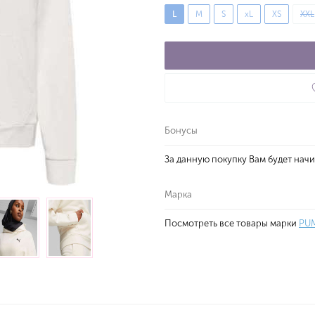
L
M
S
xL
XS
XXL
Бонусы
За данную покупку Вам будет нач
Марка
Посмотреть все товары марки
PU