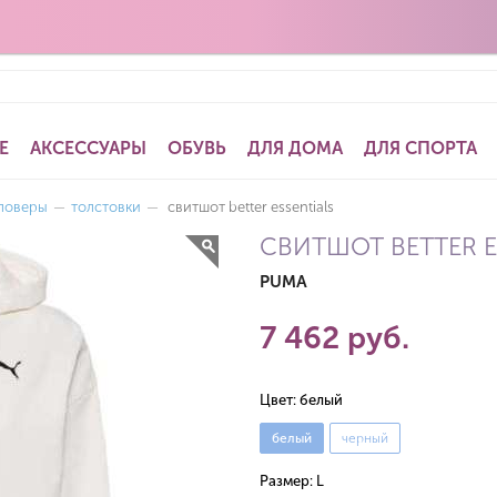
Е
АКСЕССУАРЫ
ОБУВЬ
ДЛЯ ДОМА
ДЛЯ СПОРТА
ловеры
—
толстовки
—
свитшот better essentials
СВИТШОТ BETTER E
PUMA
7 462 руб.
Цвет:
белый
белый
черный
Размер:
L