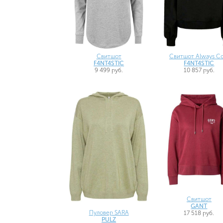
Свитшот
Свитшот Always Co
F4NT4STIC
F4NT4STIC
9 499 руб.
10 857 руб.
Свитшот
GANT
Пуловер SARA
17 518 руб.
PULZ