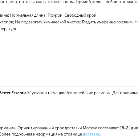
 цвета; потовая ткань; с капюшоном; Прямой подол; ребристые манжет
Длина: Нормальная длина; Покрой: Свободный крой
хлопок; Не подвергать химической чистке; Гладить умеренно горячим; Н
мпературе
etter Essentials
" указаны немецкие/европейские размеры. Для правиль
 Германии. Ориентировачный срок доставки Москву составляет
18-21 дн
. Более подробная информация на странице
доставка
.