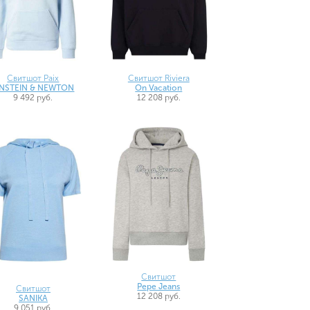
Свитшот Paix
Свитшот Riviera
INSTEIN & NEWTON
On Vacation
9 492 руб.
12 208 руб.
Свитшот
Pepe Jeans
Свитшот
12 208 руб.
SANIKA
9 051 руб.