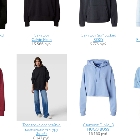
ld
Свитшот
Свитшот Surf Stoked
Calvin Klein
ROXY
E
13 566 руб.
6 776 руб.
Толстовка оверсайз с
Свитшот Dilvie_B
карманом-кенгуру
HUGO BOSS
Jake*s
16 160 руб.
8 147 руб.