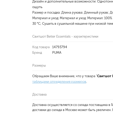
Дизайн и дополнительные возможности: Однотонные
ощупь
Размер и посадка: Длина рукава: Длинный рукав; 
Материал и уход: Материал и уход: Материал: 100% 
30 °C; Сушить в сушильной машине при низкой те
Свитшот Better Essentials - характеристики
Код товара
14793794
Бренд
PUMA
Размеры
Обращаем Ваше внимание, что у товара "
Свитшот B
таблицами определения размеров
.
Доставка
Доставка осуществляется со склада поставщика в
доставки до склада в Москве может быть увеличен