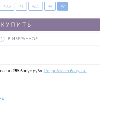
40,5
41
42,5
44
47
КУПИТЬ
В ИЗБРАННОЕ
ислено
285
бонус.рубл.
Подробнее о бонусах.
MA