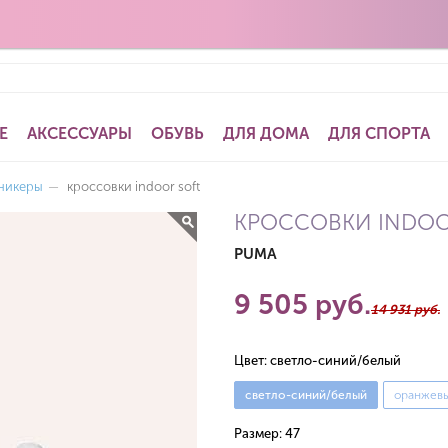
Е
АКСЕССУАРЫ
ОБУВЬ
ДЛЯ ДОМА
ДЛЯ СПОРТА
сникеры
—
кроссовки indoor soft
КРОССОВКИ INDOO
PUMA
9 505 руб.
14 931 руб.
Цвет:
светло-синий/белый
светло-синий/белый
оранжев
Размер:
47