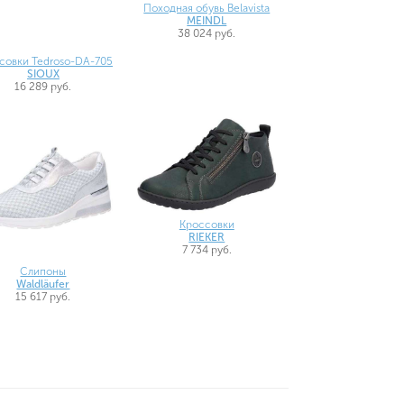
Походная обувь Belavista
MEINDL
38 024 руб.
совки Tedroso-DA-705
SIOUX
16 289 руб.
Кроссовки
RIEKER
7 734 руб.
Слипоны
Waldläufer
15 617 руб.