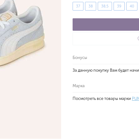
37
38
38,5
39
40
Бонусы
За данную покупку Вам будет нач
Марка
Посмотреть все товары марки
PU