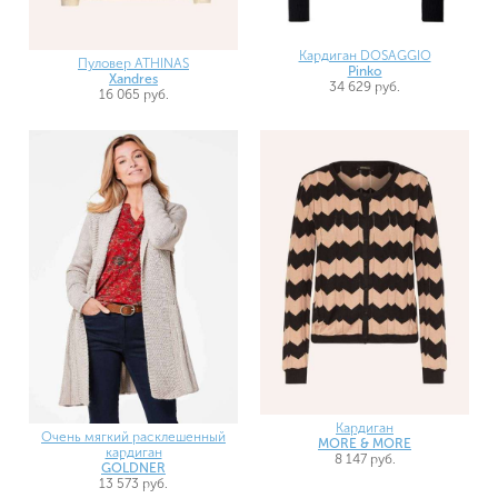
Кардиган DOSAGGIO
Пуловер ATHINAS
Pinko
Xandres
34 629 руб.
16 065 руб.
Кардиган
Очень мягкий расклешенный
MORE & MORE
кардиган
8 147 руб.
GOLDNER
13 573 руб.