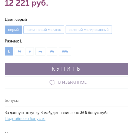
12 221 руб.
Цвет:
серый
серый
коричневый меланж
зеленый мелированный
Размер:
L
L
M
S
xL
XS
XXL
КУПИТЬ
В ИЗБРАННОЕ
Бонусы
За данную покупку Вам будет начислено
366
бонус.рубл.
Подробнее о бонусах.