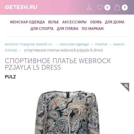
QETESH.RU
0
0
ЖЕНСКАЯ ОДЕЖДА
БЕЛЬЕ
АКСЕССУАРЫ
ОБУВЬ
ДЛЯ ДОМА
ДЛЯ СПОРТА
ДЛЯ ПЛЯЖА
ПО МАРКАМ
каталог товаров qetesh.ru
—
женская одежда
—
платья
—
макси
платья
—
спортивное платье webrock pzjayla ls dress
СПОРТИВНОЕ ПЛАТЬЕ WEBROCK
PZJAYLA LS DRESS
PULZ