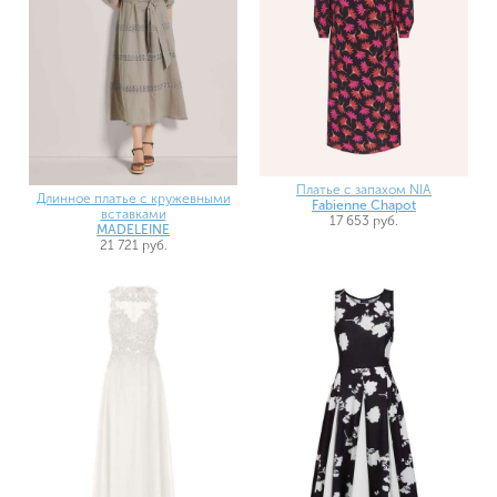
Платье с запахом NIA
Длинное платье с кружевными
Fabienne Chapot
вставками
17 653 руб.
MADELEINE
21 721 руб.