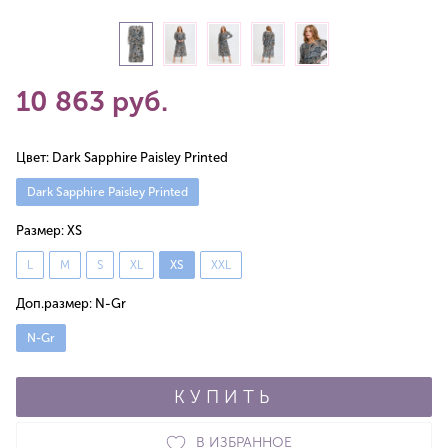
10 863 руб.
Цвет:
Dark Sapphire Paisley Printed
Dark Sapphire Paisley Printed
Размер:
XS
L
M
S
XL
XS
XXL
Доп.размер:
N-Gr
N-Gr
КУПИТЬ
В ИЗБРАННОЕ