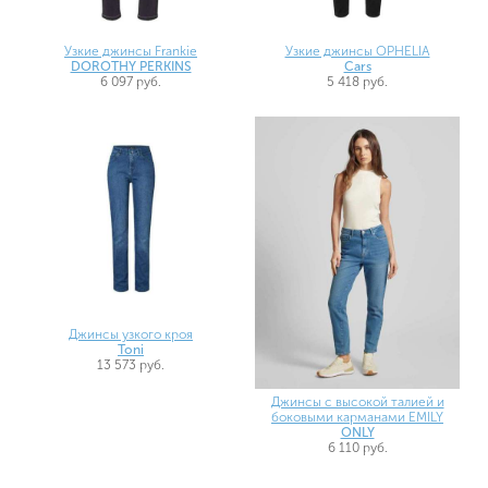
Узкие джинсы Frankie
Узкие джинсы OPHELIA
DOROTHY PERKINS
Cars
6 097 руб.
5 418 руб.
Джинсы узкого кроя
Toni
13 573 руб.
Джинсы с высокой талией и
боковыми карманами EMILY
ONLY
6 110 руб.