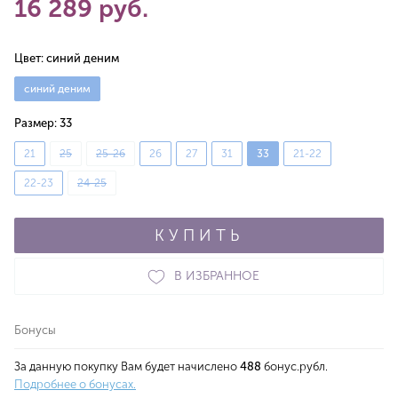
16 289 руб.
Цвет:
синий деним
синий деним
Размер:
33
21
25
25-26
26
27
31
33
21-22
22-23
24-25
КУПИТЬ
В ИЗБРАННОЕ
Бонусы
За данную покупку Вам будет начислено
488
бонус.рубл.
Подробнее о бонусах.