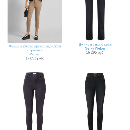
Джинсы узкого кроя
Джинсы узкого кроя с отделкой
Gerry Weber
стразами
16 295 руб.
Monari
17 653 руб.