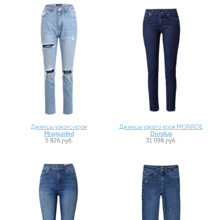
Джинсы узкого кроя
Джинсы узкого кроя MONROE
Missguided
Dondup
5 826 руб.
31 098 руб.