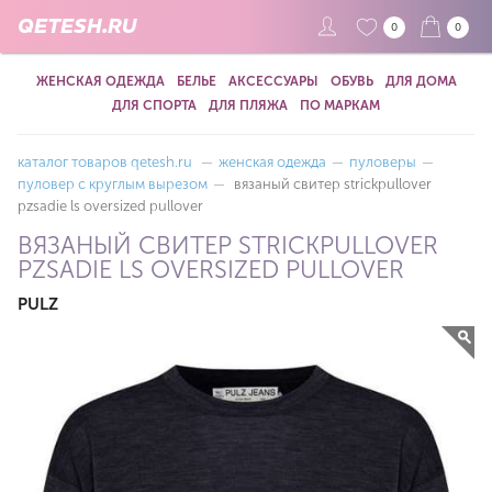
QETESH.RU
0
0
ЖЕНСКАЯ ОДЕЖДА
БЕЛЬЕ
АКСЕССУАРЫ
ОБУВЬ
ДЛЯ ДОМА
ДЛЯ СПОРТА
ДЛЯ ПЛЯЖА
ПО МАРКАМ
каталог товаров qetesh.ru
—
женская одежда
—
пуловеры
—
пуловер с круглым вырезом
—
вязаный свитер strickpullover
pzsadie ls oversized pullover
ВЯЗАНЫЙ СВИТЕР STRICKPULLOVER
PZSADIE LS OVERSIZED PULLOVER
PULZ