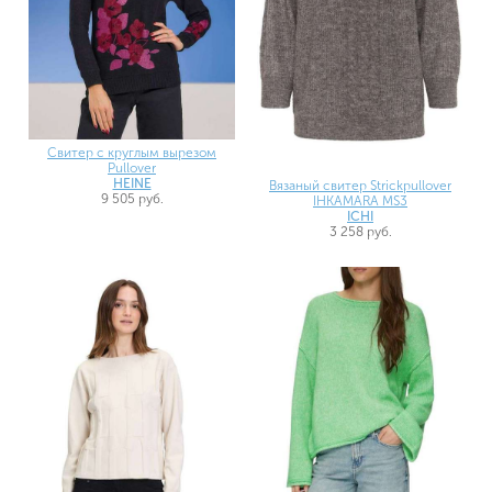
Свитер с круглым вырезом
Pullover
HEINE
Вязаный свитер Strickpullover
9 505 руб.
IHKAMARA MS3
ICHI
3 258 руб.