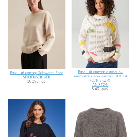
Вязаный свитер с вязаной
Вязаный свитер Schwarze Rose
цветовой изюминкой - НОВАЯ
SEIDENSTICKER
КОЛЛЕКЦИЯ
16 295 руб.
ANISTON
5 431 руб.