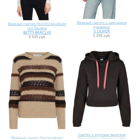
Вязаный свитер с широкими
Вязаный свитер Feinstrickpullover
рукавами.
mit Struktur
S.OLIVER
BETTY BARCLAY
5 295 руб.
9 505 руб.
Свитер с круглым вырезом
Вязаный свитер Strickpullover