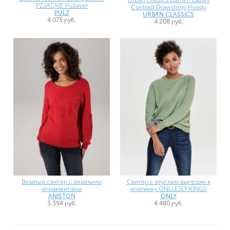
Urban Classics Damen Ladies
PZJACKIE Pullover
Contrast Drawstring Hoody
PULZ
URBAN CLASSICS
4 073 руб.
4 208 руб.
Вязаный свитер с вязаными
Свитер с круглым вырезом в
орнаментами
крапинку ONLLESLY KINGS
ANISTON
ONLY
3 394 руб.
4 480 руб.