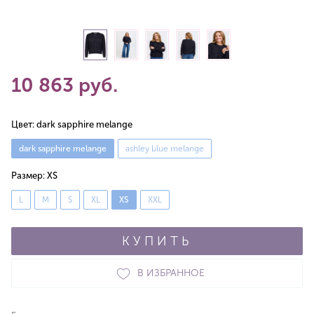
10 863 руб.
Цвет:
dark sapphire melange
dark sapphire melange
ashley blue melange
Размер:
XS
L
M
S
XL
XS
XXL
КУПИТЬ
В ИЗБРАННОЕ