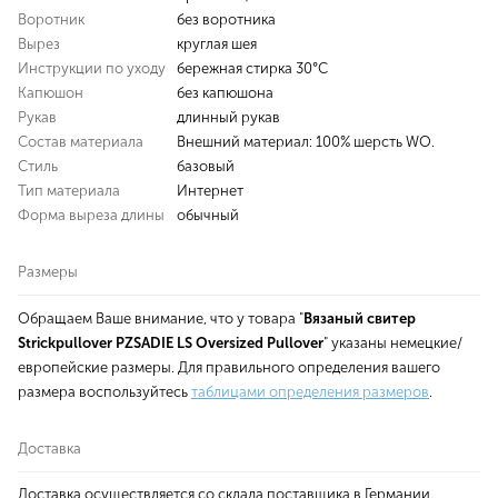
Воротник
без воротника
Вырез
круглая шея
Инструкции по уходу
бережная стирка 30°С
Капюшон
без капюшона
Рукав
длинный рукав
Состав материала
Внешний материал: 100% шерсть WO.
Стиль
базовый
Тип материала
Интернет
Форма выреза длины
обычный
Размеры
Обращаем Ваше внимание, что у товара "
Вязаный свитер
Strickpullover PZSADIE LS Oversized Pullover
" указаны немецкие/
европейские размеры. Для правильного определения вашего
размера воспользуйтесь
таблицами определения размеров
.
Доставка
Доставка осуществляется со склада поставщика в Германии.