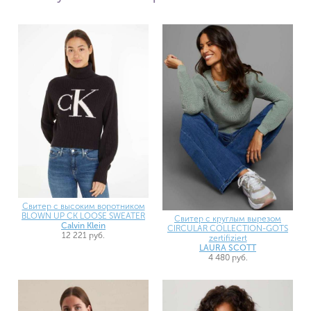
Свитер с высоким воротником
BLOWN UP CK LOOSE SWEATER
Свитер с круглым вырезом
Calvin Klein
CIRCULAR COLLECTION-GOTS
12 221 руб.
zertifiziert
LAURA SCOTT
4 480 руб.