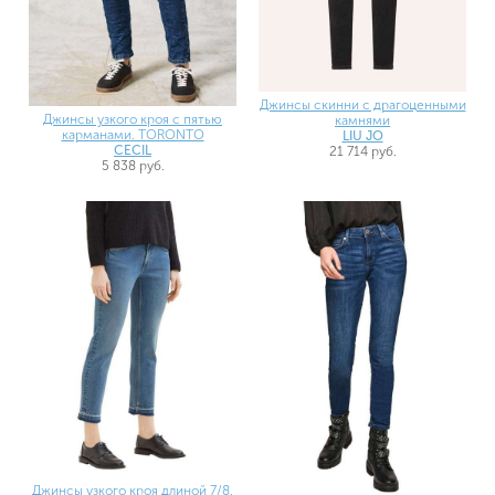
Джинсы скинни с драгоценными
Джинсы узкого кроя с пятью
камнями
карманами. TORONTO
LIU JO
CECIL
21 714 руб.
5 838 руб.
Джинсы узкого кроя длиной 7/8.