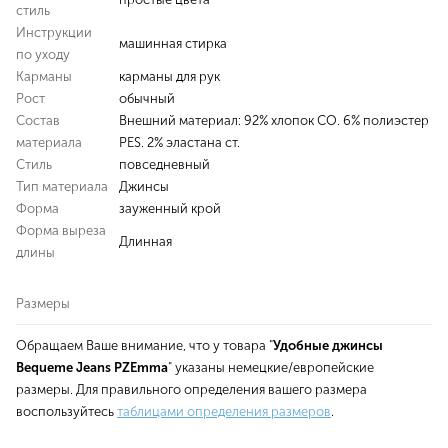
стиль
Инструкции
машинная стирка
по уходу
Карманы
карманы для рук
Рост
обычный
Состав
Внешний материал: 92% хлопок CO. 6% полиэстер
материала
PES. 2% эластана ст.
Стиль
повседневный
Тип материала
Джинсы
Форма
зауженный крой
Форма выреза
Длинная
длины
Размеры
Обращаем Ваше внимание, что у товара "
Удобные джинсы
Bequeme Jeans PZEmma
" указаны немецкие/европейские
размеры. Для правильного определения вашего размера
воспользуйтесь
таблицами определения размеров
.