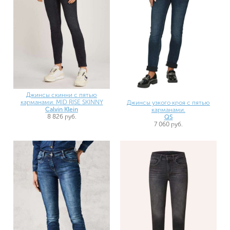
Джинсы скинни с пятью
карманами. MID RISE SKINNY
Джинсы узкого кроя с пятью
Calvin Klein
карманами.
8 826 руб.
QS
7 060 руб.