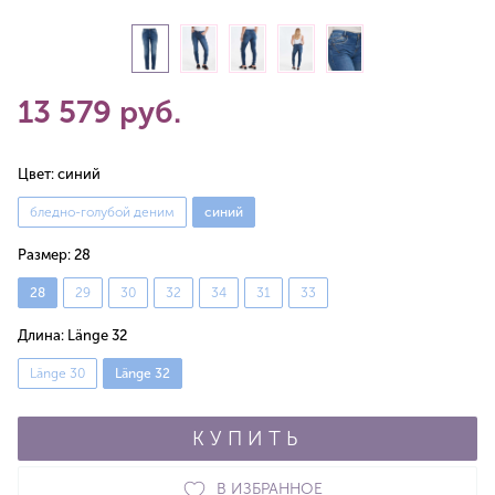
13 579 руб.
Цвет:
синий
бледно-голубой деним
синий
Размер:
28
28
29
30
32
34
31
33
Длина:
Länge 32
Länge 30
Länge 32
КУПИТЬ
В ИЗБРАННОЕ