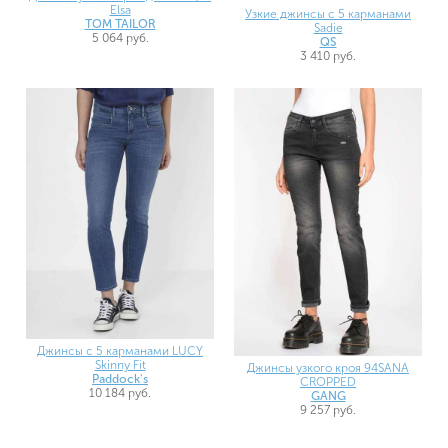
Elsa
Узкие джинсы с 5 карманами
TOM TAILOR
Sadie
5 064 руб.
QS
3 410 руб.
Джинсы с 5 карманами LUCY
Skinny Fit
Джинсы узкого кроя 94SANA
Paddock's
CROPPED
10 184 руб.
GANG
9 257 руб.