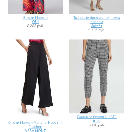
Брюки Марлен
Тканевые брюки с широким
OUI
поясом
8 282 руб.
Jake*s
9 505 руб.
Тканевые брюки IHKATE
ICHI
брюки Марлен Marlene-Hose mit
6 110 руб.
Taschen
VERA MONT