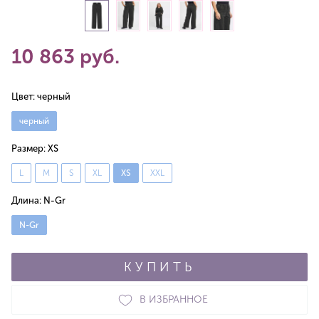
10 863 руб.
Цвет:
черный
черный
Размер:
XS
L
M
S
XL
XS
XXL
Длина:
N-Gr
N-Gr
КУПИТЬ
В ИЗБРАННОЕ