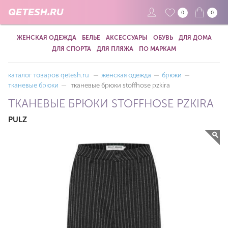
QETESH.RU
0
0
ЖЕНСКАЯ ОДЕЖДА
БЕЛЬЕ
АКСЕССУАРЫ
ОБУВЬ
ДЛЯ ДОМА
ДЛЯ СПОРТА
ДЛЯ ПЛЯЖА
ПО МАРКАМ
каталог товаров qetesh.ru
—
женская одежда
—
брюки
—
тканевые брюки
—
тканевые брюки stoffhose pzkira
ТКАНЕВЫЕ БРЮКИ STOFFHOSE PZKIRA
PULZ