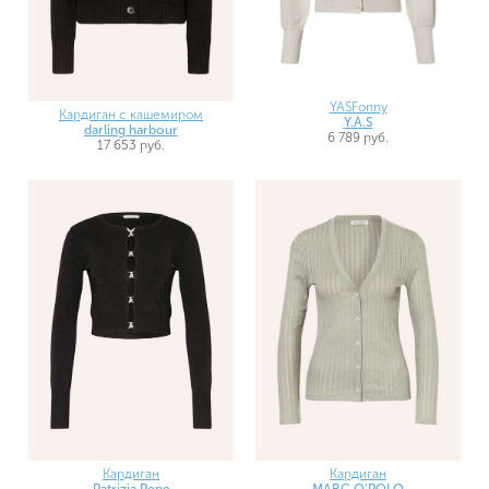
YASFonny
Кардиган с кашемиром
Y.A.S
darling harbour
6 789 руб.
17 653 руб.
Кардиган
Кардиган
Patrizia Pepe
MARC O'POLO