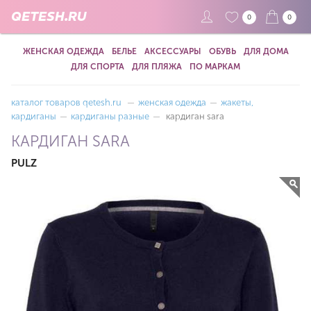
QETESH.RU
0
0
ЖЕНСКАЯ ОДЕЖДА
БЕЛЬЕ
АКСЕССУАРЫ
ОБУВЬ
ДЛЯ ДОМА
ДЛЯ СПОРТА
ДЛЯ ПЛЯЖА
ПО МАРКАМ
каталог товаров qetesh.ru
—
женская одежда
—
жакеты,
кардиганы
—
кардиганы разные
—
кардиган sara
КАРДИГАН SARA
PULZ