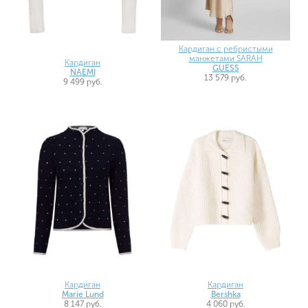
Кардиган с ребристыми
манжетами SARAH
Кардиган
GUESS
NAEMI
13 579 руб.
9 499 руб.
Кардиган
Кардиган
Marie Lund
Bershka
8 147 руб.
4 060 руб.