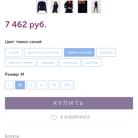
7 462 руб.
Цвет:
темно-синий
синий
цв.морской волны
темно-синий
черный
светло-синий
лаванда
зеленый
цитрон
Размер:
M
L
M
S
xL
XS
XXL
КУПИТЬ
В ИЗБРАННОЕ
Бонусы