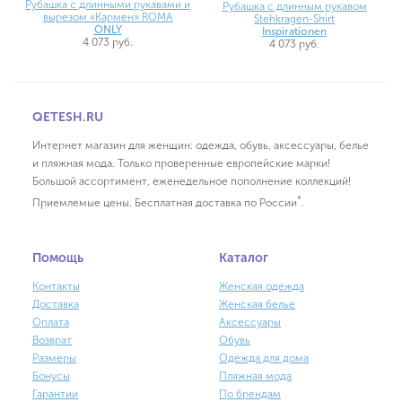
Рубашка с длинными рукавами и
Рубашка с длинным рукавом
вырезом «Кармен» ROMA
Stehkragen-Shirt
ONLY
Inspirationen
4 073 руб.
4 073 руб.
QETESH.RU
Интернет магазин для женщин: одежда, обувь, аксессуары, белье
и пляжная мода. Только проверенные европейские марки!
Большой ассортимент, еженедельное пополнение коллекций!
*
Приемлемые цены. Бесплатная доставка по России
.
Помощь
Каталог
Контакты
Женская одежда
Доставка
Женская белье
Оплата
Аксессуары
Возврат
Обувь
Размеры
Одежда для дома
Бонусы
Пляжная мода
Гарантии
По брендам