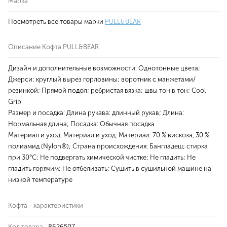
Марка
Посмотреть все товары марки
PULL&BEAR
Описание Кофта PULL&BEAR
Дизайн и дополнительные возможности: Однотонные цвета;
Джерси; круглый вырез горловины; воротник с манжетами/
резинкой; Прямой подол; ребристая вязка; швы тон в тон; Cool
Grip
Размер и посадка: Длина рукава: длинный рукав; Длина:
Нормальная длина; Посадка: Обычная посадка
Материал и уход: Материал и уход: Материал: 70 % вискоза, 30 %
полиамид (Nylon®); Страна происхождения: Бангладеш; стирка
при 30°С; Не подвергать химической чистке; Не гладить; Не
гладить горячим; Не отбеливать; Сушить в сушильной машине на
низкой температуре
Кофта - характеристики
Код товара
8626507