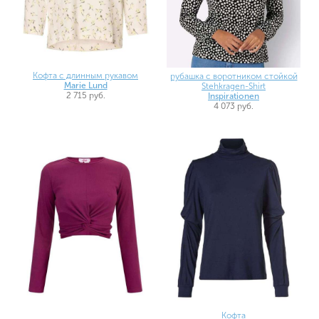
Кофта с длинным рукавом
рубашка с воротником стойкой
Marie Lund
Stehkragen-Shirt
2 715 руб.
Inspirationen
4 073 руб.
Кофта