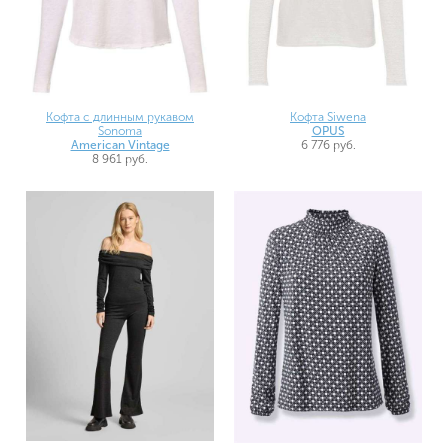
Кофта с длинным рукавом
Кофта Siwena
Sonoma
OPUS
American Vintage
6 776 руб.
8 961 руб.