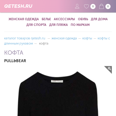
QETESH.RU
0
0
ЖЕНСКАЯ ОДЕЖДА
БЕЛЬЕ
АКСЕССУАРЫ
ОБУВЬ
ДЛЯ ДОМА
ДЛЯ СПОРТА
ДЛЯ ПЛЯЖА
ПО МАРКАМ
каталог товаров qetesh.ru
—
женская одежда
—
кофты
—
кофты с
длинным рукавом
—
кофта
КОФТА
PULL&BEAR