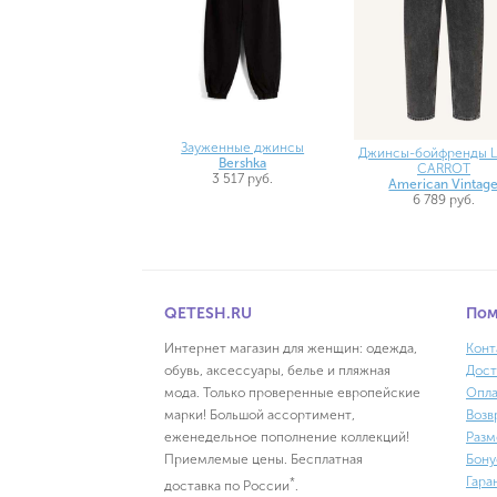
Зауженные джинсы
Джинсы-бойфренды L
Bershka
CARROT
3 517 руб.
American Vintag
6 789 руб.
QETESH.RU
По
Интернет магазин для женщин: одежда,
Конт
обувь, аксессуары, белье и пляжная
Дост
мода. Только проверенные европейские
Опла
марки! Большой ассортимент,
Возв
еженедельное пополнение коллекций!
Разм
Приемлемые цены. Бесплатная
Бону
Гара
*
доставка по России
.