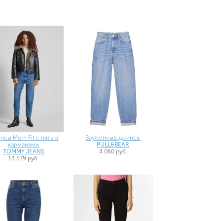
нсы Mom Fit с пятью
Зауженные джинсы
карманами
PULL&BEAR
TOMMY JEANS
4 060 руб.
13 579 руб.