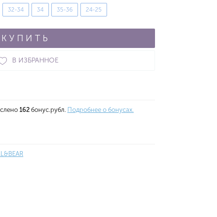
32-34
34
35-36
24-25
КУПИТЬ
В ИЗБРАННОЕ
ислено
162
бонус.рубл.
Подробнее о бонусах.
LL&BEAR