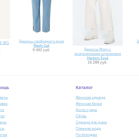
Джинсы свободного кроя
З
E BIG
Nasty Gal
Джинсы Mom с
9 492 руб.
e
укороченными штанинами
Harlem Soul
16 289 руб.
мощь
Каталог
акты
Женская одежда
авка
Женская белье
та
Аксессуары
рат
Обувь
еры
Одежда для дома
сы
Пляжная мода
нтии
По брендам