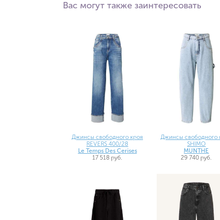
Вас могут также заинтересовать
Джинсы свободного кроя
Джинсы свободного 
REVERS 400/28
SHIMO
Le Temps Des Cerises
MUNTHE
17 518 руб.
29 740 руб.