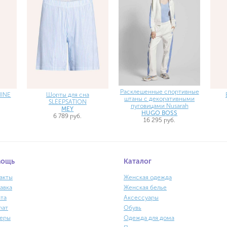
Расклешенные спортивные
NINE
Шорты для сна
штаны с декоративными
SLEEPSATION
пуговицами Nusarah
MEY
HUGO BOSS
6 789 руб.
16 295 руб.
мощь
Каталог
акты
Женская одежда
авка
Женская белье
та
Аксессуары
рат
Обувь
еры
Одежда для дома