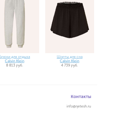
Брюки для отдыха
Шорты для сна
Calvin Klein
Calvin Klein
8 813 руб.
4 739 руб.
Контакты
info@qetesh.ru