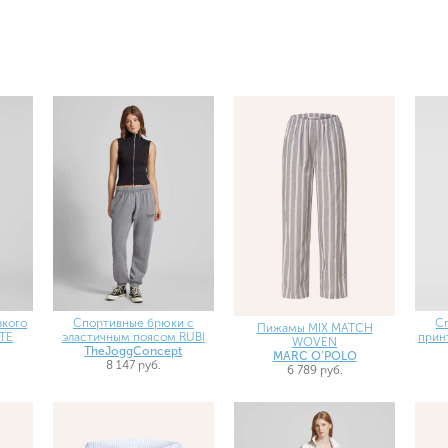
зкого
Спортивные брюки с
С
Пижамы MIX MATCH
ATE
эластичным поясом RUBI
прин
WOVEN
TheJoggConcept
MARC O'POLO
8 147 руб.
6 789 руб.