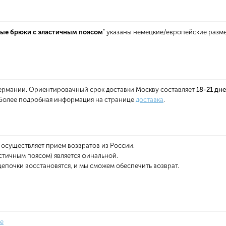
ые брюки с эластичным поясом
" указаны немецкие/европейские разм
 Германии. Ориентировачный срок доставки Москву составляет
18-21 дн
. Более подробная информация на странице
доставка
.
 осуществляет прием возвратов из России.
стичным поясом) является финальной.
епочки восстановятся, и мы сможем обеспечить возврат.
е