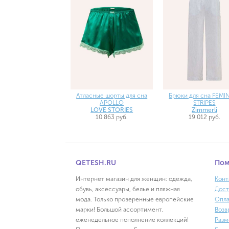
Атласные шорты для сна
Брюки для сна FEMI
APOLLO
STRIPES
LOVE STORIES
Zimmerli
10 863 руб.
19 012 руб.
QETESH.RU
По
Интернет магазин для женщин: одежда,
Конт
обувь, аксессуары, белье и пляжная
Дост
мода. Только проверенные европейские
Опла
марки! Большой ассортимент,
Возв
еженедельное пополнение коллекций!
Разм