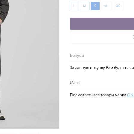
L
M
S
xL
XS
Бонусы
За данную покупку Вам будет нач
Марка
Посмотреть все товары марки
ON