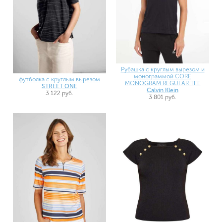
Рубашка с круглым вырезом и
монограммой CORE
футболка с круглым вырезом
MONOGRAM REGULAR TEE
STREET ONE
Calvin Klein
3 122 руб.
3 801 руб.