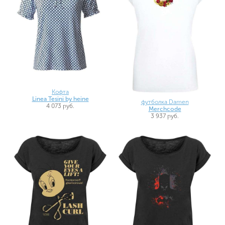
Кофта
Linea Tesini by heine
футболка Damen
4 073 руб.
Merchcode
3 937 руб.