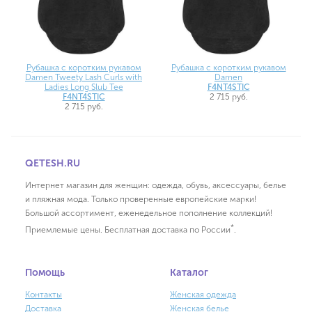
Рубашка с коротким рукавом
Рубашка с коротким рукавом
Damen Tweety Lash Curls with
Damen
Ladies Long Slub Tee
F4NT4STIC
F4NT4STIC
2 715 руб.
2 715 руб.
QETESH.RU
Интернет магазин для женщин: одежда, обувь, аксессуары, белье
и пляжная мода. Только проверенные европейские марки!
Большой ассортимент, еженедельное пополнение коллекций!
*
Приемлемые цены. Бесплатная доставка по России
.
Помощь
Каталог
Контакты
Женская одежда
Доставка
Женская белье