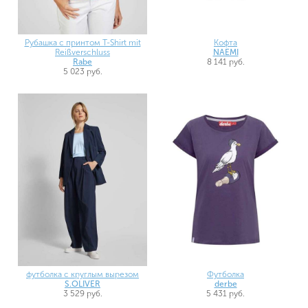
Рубашка с принтом T-Shirt mit
Кофта
Reißverschluss
NAEMI
Rabe
8 141 руб.
5 023 руб.
футболка с круглым вырезом
Футболка
S.OLIVER
derbe
3 529 руб.
5 431 руб.