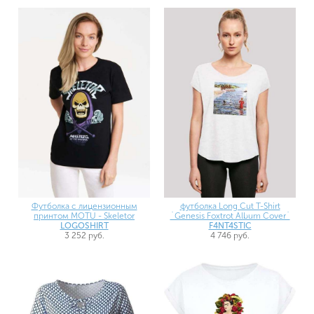
Футболка с лицензионным
футболка Long Cut T-Shirt
принтом MOTU - Skeletor
`Genesis Foxtrot Album Cover`
LOGOSHIRT
F4NT4STIC
3 252 руб.
4 746 руб.