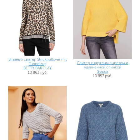
Вязаный свитер Strickpullover mit
Свитер с круглым вырезом и
Tunnelzug
удлиненной спинкой
BETTY BARCLAY
Soccx
10 863 руб.
10 857 руб.