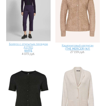
Болеро с открытым передом
Кашемировый кардиган
ASTRID
(THE MERCER) N.Y.
KAFFE
27 159 руб.
4 073 руб.