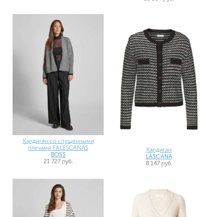
Кардиган со спущенными
плечами FALESCANAS
Кардиган
BOSS
LASCANA
21 727 руб.
8 147 руб.