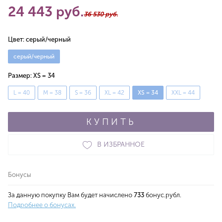
24 443 руб.
36 530 руб.
Цвет:
серый/черный
серый/черный
Размер:
XS = 34
L = 40
M = 38
S = 36
XL = 42
XS = 34
XXL = 44
КУПИТЬ
В ИЗБРАННОЕ
Бонусы
За данную покупку Вам будет начислено
733
бонус.рубл.
Подробнее о бонусах.