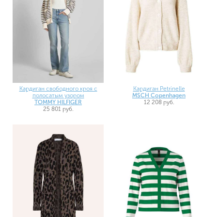
Кардиган свободного кроя с
Кардиган Petrinelle
полосатым узором
MSCH Copenhagen
TOMMY HILFIGER
12 208 руб.
25 801 руб.