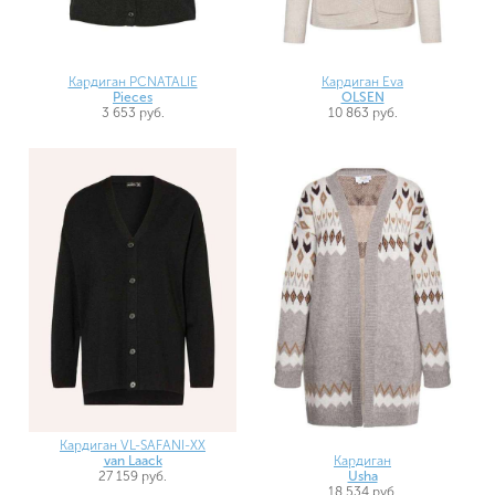
Кардиган PCNATALIE
Кардиган Eva
Pieces
OLSEN
3 653 руб.
10 863 руб.
Кардиган VL-SAFANI-XX
Кардиган
van Laack
Usha
27 159 руб.
18 534 руб.