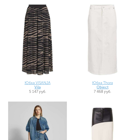
Юбка VISANJA
Юбка Thora
Vila
Object
5 147 руб.
7 468 руб.