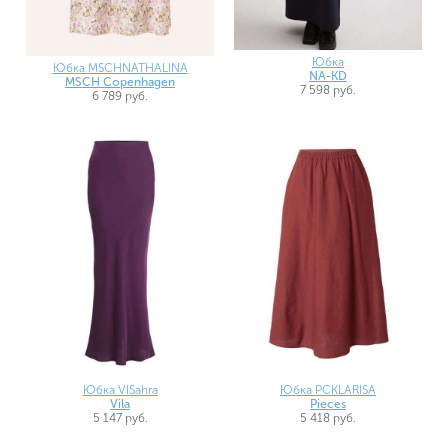
Юбка
Юбка MSCHNATHALINA
NA-KD
MSCH Copenhagen
7 598 руб.
6 789 руб.
Юбка VISahra
Юбка PCKLARISA
Vila
Pieces
5 147 руб.
5 418 руб.