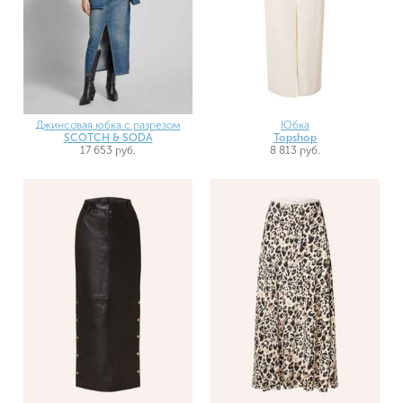
Джинсовая юбка с разрезом
Юбка
SCOTCH & SODA
Topshop
17 653 руб.
8 813 руб.