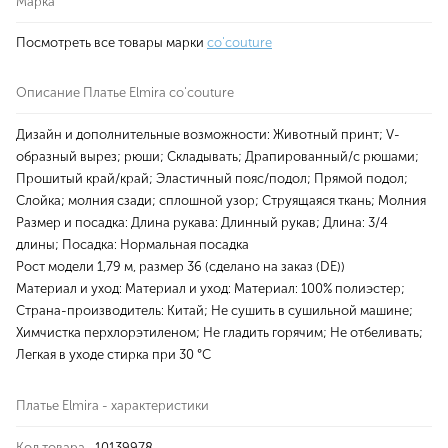
Марка
Посмотреть все товары марки
co'couture
Описание Платье Elmira co'couture
Дизайн и дополнительные возможности: Животный принт; V-
образный вырез; рюши; Складывать; Драпированный/с рюшами;
Прошитый край/край; Эластичный пояс/подол; Прямой подол;
Слойка; молния сзади; сплошной узор; Струящаяся ткань; Молния
Размер и посадка: Длина рукава: Длинный рукав; Длина: 3/4
длины; Посадка: Нормальная посадка
Рост модели 1,79 м, размер 36 (сделано на заказ (DE))
Материал и уход: Материал и уход: Материал: 100% полиэстер;
Страна-производитель: Китай; Не сушить в сушильной машине;
Химчистка перхлорэтиленом; Не гладить горячим; Не отбеливать;
Легкая в уходе стирка при 30 °C
Платье Elmira - характеристики
Код товара
10139978