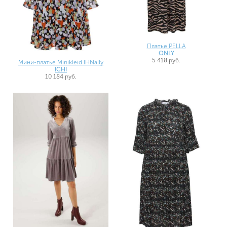
Платье PELLA
ONLY
5 418 руб.
Мини-платье Minikleid IHNally
ICHI
10 184 руб.