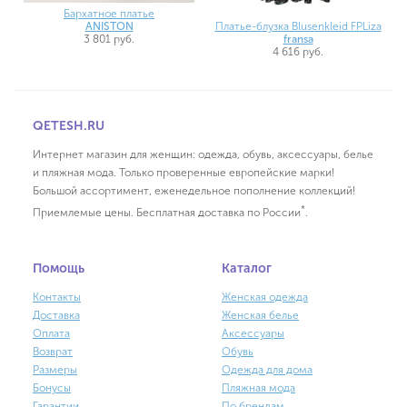
Бархатное платье
Платье-блузка Blusenkleid FPLiza
ANISTON
fransa
3 801 руб.
4 616 руб.
QETESH.RU
Интернет магазин для женщин: одежда, обувь, аксессуары, белье
и пляжная мода. Только проверенные европейские марки!
Большой ассортимент, еженедельное пополнение коллекций!
*
Приемлемые цены. Бесплатная доставка по России
.
Помощь
Каталог
Контакты
Женская одежда
Доставка
Женская белье
Оплата
Аксессуары
Возврат
Обувь
Размеры
Одежда для дома
Бонусы
Пляжная мода
Гарантии
По брендам