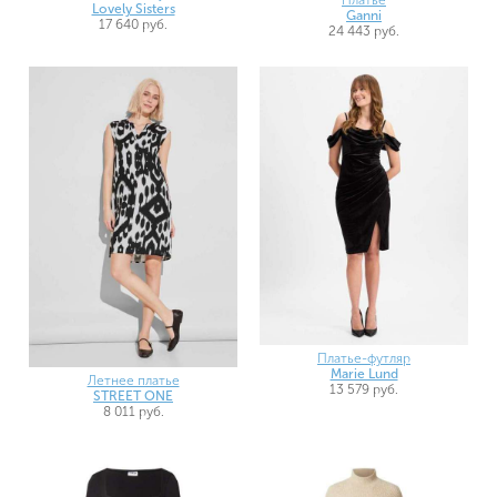
Платье
Lovely Sisters
Ganni
17 640 руб.
24 443 руб.
Платье-футляр
Marie Lund
Летнее платье
13 579 руб.
STREET ONE
8 011 руб.