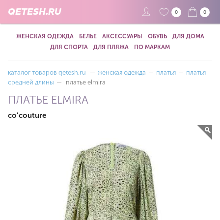
QETESH.RU
0
0
ЖЕНСКАЯ ОДЕЖДА
БЕЛЬЕ
АКСЕССУАРЫ
ОБУВЬ
ДЛЯ ДОМА
ДЛЯ СПОРТА
ДЛЯ ПЛЯЖА
ПО МАРКАМ
каталог товаров qetesh.ru
—
женская одежда
—
платья
—
платья
средней длины
—
платье elmira
ПЛАТЬЕ ELMIRA
co'couture