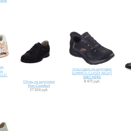
овке
ым
кроссовки на шнуровке
ым
SUMMITS-CLASSY NIGHT
LLIC
SKECHERS
8 473 руб.
Обувь на шнуровке
Finn Comfort
27 024 руб.