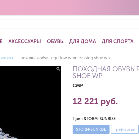
Е
АКСЕССУАРЫ
ОБУВЬ
ДЛЯ ДОМА
ДЛЯ СПОРТА
липоны
—
походная обувь rigel low wmn trekking shoe wp
ПОХОДНАЯ ОБУВЬ R
SHOE WP
CMP
12 221 руб.
Цвет:
STORM-SUNRISE
STORM-SUNRISE
графитовый