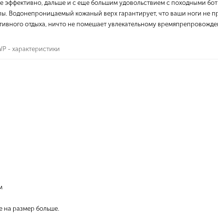
ее эффективно, дальше и с еще большим удовольствием с походными бо
ы. Водонепроницаемый кожаный верх гарантирует, что ваши ноги не пром
ктивного отдыха, ничто не помешает увлекательному времяпрепровожде
P - характеристики
м
е на размер больше.