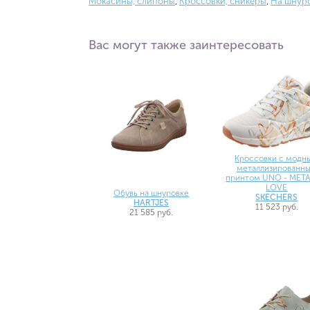
Мокасины, слипоны
,
Кроссовки, сникеры
,
На шнур
Вас могут также заинтересовать
Кроссовки с модн
металлизированн
принтом UNO - META
LOVE
Обувь на шнуровке
SKECHERS
HARTJES
11 523 руб.
21 585 руб.