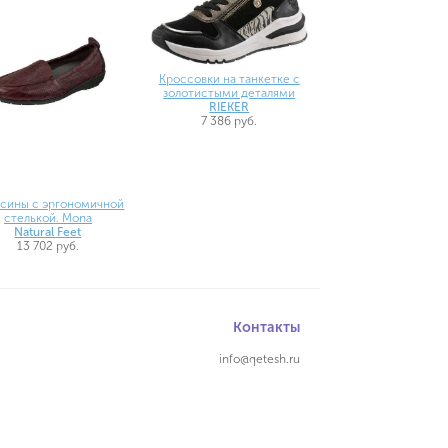
Кроссовки на танкетке с
золотистыми деталями
RIEKER
7 386 руб.
сины с эргономичной
стелькой. Mona
Natural Feet
13 702 руб.
Контакты
info@qetesh.ru