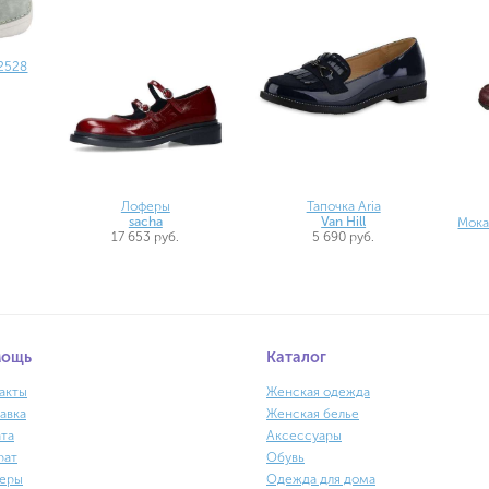
2528
Лоферы
Тапочка Aria
sacha
Van Hill
Мока
17 653 руб.
5 690 руб.
мощь
Каталог
акты
Женская одежда
авка
Женская белье
та
Аксессуары
рат
Обувь
еры
Одежда для дома