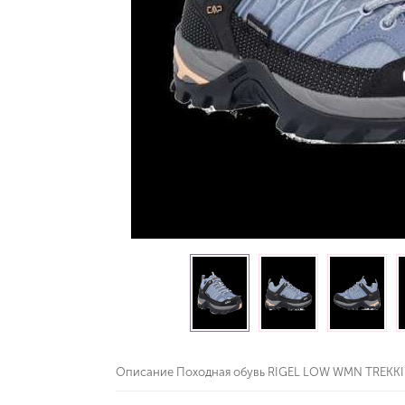
Описание Походная обувь RIGEL LOW WMN TREKK