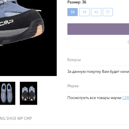
Размер:
36
36
38
42
37
Бонусы
За данную покупку Вам будет нач
Марка
Посмотреть все товары марки
CM
ING SHOE WP CMP