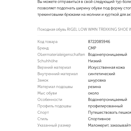
Вы можете отправиться в свой следующий тур бол
позволяет подогнать ширину обуви под форму стоп
трекинговыми брюками на молнии и курткой для а
Походная обувь RIGEL LOW WMN TREKKING SHOE W
Код товара
8722085946
Бренд
CMP
Obermaterialeigenschaften
Водонепроницаемый
Schuhhöhe
Низкий
Верхний материал
Искусственная кожа
Внутренний материал
синтетический
Замок
шнуровка
Материал подошвы
резина
Мыс обуви
около
Особенности
Водонепроницаемый
Профиль подошвы
профилированный
Спорт
Путешествовать пешко
Стиль
Спортивное
Указанный размер
Маломерит, заказывайт