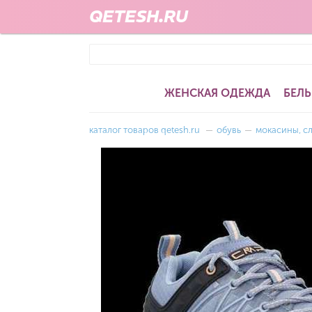
QETESH.RU
ЖЕНСКАЯ ОДЕЖДА
БЕЛЬ
каталог товаров qetesh.ru
—
обувь
—
мокасины, с