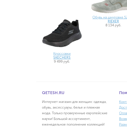
Обувь на шнуровке 5
RIEKER
8 134 руб.
Кроссовки
SKECHERS
9 499 руб.
QETESH.RU
По
Интернет магазин для женщин: одежда,
Конт
обувь, аксессуары, белье и пляжная
Дост
мода. Только проверенные европейские
Опла
марки! Большой ассортимент,
Возв
еженедельное пополнение коллекций!
Разм