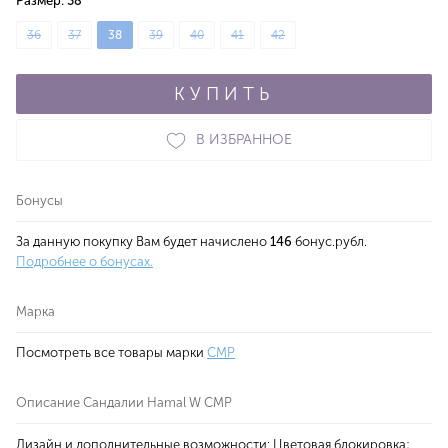
Размер:
38
36
37
38
39
40
41
42
КУПИТЬ
В ИЗБРАННОЕ
Бонусы
За данную покупку Вам будет начислено
146
бонус.рубл.
Подробнее о бонусах.
Марка
Посмотреть все товары марки
CMP
Описание Сандалии Hamal W CMP
Дизайн и дополнительные возможности: Цветовая блокировка;