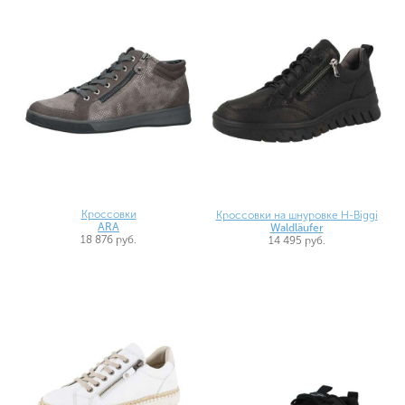
Кроссовки
Кроссовки на шнуровке H-Biggi
ARA
Waldläufer
18 876 руб.
14 495 руб.