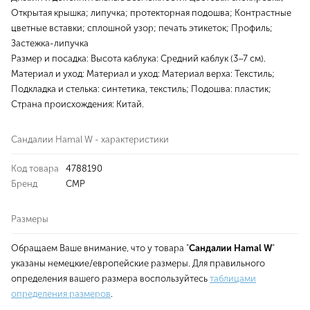
Открытая крышка; липучка; протекторная подошва; Контрастные
цветные вставки; сплошной узор; печать этикеток; Профиль;
Застежка-липучка
Размер и посадка: Высота каблука: Средний каблук (3–7 см).
Материал и уход: Материал и уход: Материал верха: Текстиль;
Подкладка и стелька: синтетика, текстиль; Подошва: пластик;
Страна происхождения: Китай.
Сандалии Hamal W - характеристики
Код товара
4788190
Бренд
CMP
Размеры
Обращаем Ваше внимание, что у товара "
Сандалии Hamal W
"
указаны немецкие/европейские размеры. Для правильного
определения вашего размера воспользуйтесь
таблицами
определения размеров
.