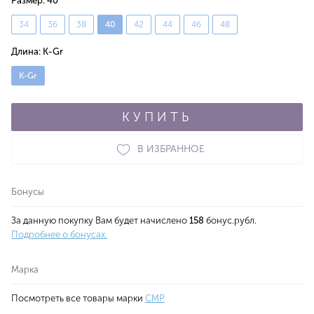
Размер:
40
34
36
38
40
42
44
46
48
Длина:
K-Gr
K-Gr
КУПИТЬ
В ИЗБРАННОЕ
Бонусы
За данную покупку Вам будет начислено
158
бонус.рубл.
Подробнее о бонусах.
Марка
Посмотреть все товары марки
CMP