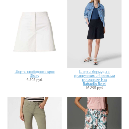
Шорты свободного кроя
Шорты-бермуды с
Sisley
французскими боковыми
6 505 руб.
карманами Iska
Raffaello Rossi
16 295 руб.