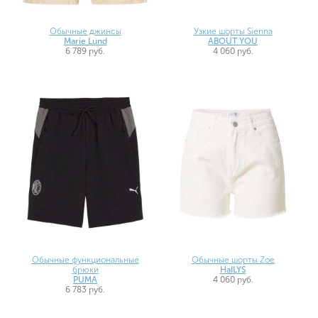
Обычные джинсы
Узкие шорты Sienna
Marie Lund
ABOUT YOU
6 789 руб.
4 060 руб.
Обычные функциональные
Обычные шорты Zoe
брюки
HaILYS
PUMA
4 060 руб.
6 783 руб.