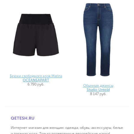
Брюки свободного кроя Marina
OCEANSAPART
6 790 руб.
Обычные джинсы
Studio Untold
8 147 руб.
QETESH.RU
Интернет магазин для женщин: одежда, обувь, аксессуары, белье
и пляжная мода. Только проверенные европейские марки!