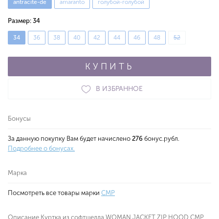
antracite-de
amaranto
голубой-голубой
Размер:
34
34
36
38
40
42
44
46
48
52
КУПИТЬ
В ИЗБРАННОЕ
Бонусы
За данную покупку Вам будет начислено
276
бонус.рубл.
Подробнее о бонусах.
Марка
Посмотреть все товары марки
CMP
Описание Куртка из софтшелла WOMAN JACKET ZIP HOOD CMP