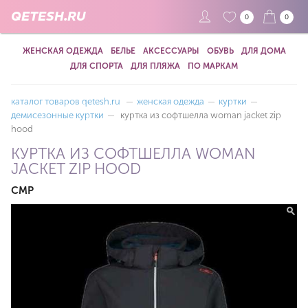
QETESH.RU
0
0
ЖЕНСКАЯ ОДЕЖДА
БЕЛЬЕ
АКСЕССУАРЫ
ОБУВЬ
ДЛЯ ДОМА
ДЛЯ СПОРТА
ДЛЯ ПЛЯЖА
ПО МАРКАМ
каталог товаров qetesh.ru
—
женская одежда
—
куртки
—
демисезонные куртки
—
куртка из софтшелла woman jacket zip
hood
КУРТКА ИЗ СОФТШЕЛЛА WOMAN
JACKET ZIP HOOD
CMP