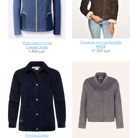
Кожаная куртка Rapardo
Флисовая куртка
MAZE
Casual Looks
57 029 руб.
7 468 руб.
Куртка Ennea