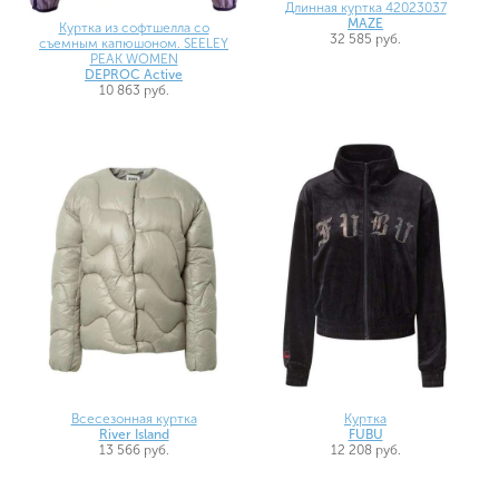
Длинная куртка 42023037
MAZE
Куртка из софтшелла со
32 585 руб.
съемным капюшоном. SEELEY
PEAK WOMEN
DEPROC Active
10 863 руб.
Всесезонная куртка
Куртка
River Island
FUBU
13 566 руб.
12 208 руб.