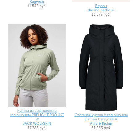
Ragwear
11 542 руб.
Блузон
darling harbour
13 579 руб.
Куртка из софтшелла с
Стеганая куртка с капюшоном
капюшоном PRELIGHT PRO JKT
Damen CarsynAK A
W
Alife & Kickin
JACK WOLFSKIN
31 233 руб.
17 788 руб.