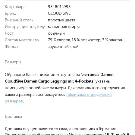
Код товара
9348015993
Бренд
CLOUD 5IVE
Внешний стиль
простые цвета
Инструкции по уходу
машинная стирка
Рост
обычный
Состав материала
79 % хлопок, 18 % полиэстер, 3 % эластан.
Форма
зауженный крой
Размеры
Обращаем Ваше внимание, что у товара "
леггинсы Damen
Cloud5ive Damen Cargo Leggings mit 4-Pockets
" указаны
немецкие/европейские размеры. Для правильного определения
вашего размера воспользуйтесь
таблицами определения
размеров
.
Доставка
Доставка осуществляется со склада поставщика в Германии.
Ориентировачный срок доставки Москву составляет
18-21 дней
. В