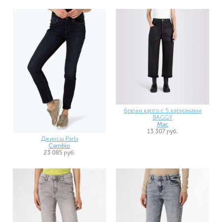
брюки карго с 5 карманами
BAGGY
Mac
13 307 руб.
Джинсы Parla
Cambio
23 085 руб.