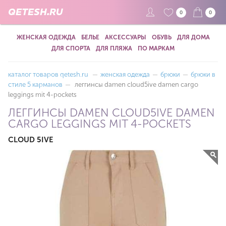
QETESH.RU
0
0
ЖЕНСКАЯ ОДЕЖДА
БЕЛЬЕ
АКСЕССУАРЫ
ОБУВЬ
ДЛЯ ДОМА
ДЛЯ СПОРТА
ДЛЯ ПЛЯЖА
ПО МАРКАМ
каталог товаров qetesh.ru
—
женская одежда
—
брюки
—
брюки в
стиле 5 карманов
—
леггинсы damen cloud5ive damen cargo
leggings mit 4-pockets
ЛЕГГИНСЫ DAMEN CLOUD5IVE DAMEN
CARGO LEGGINGS MIT 4-POCKETS
CLOUD 5IVE