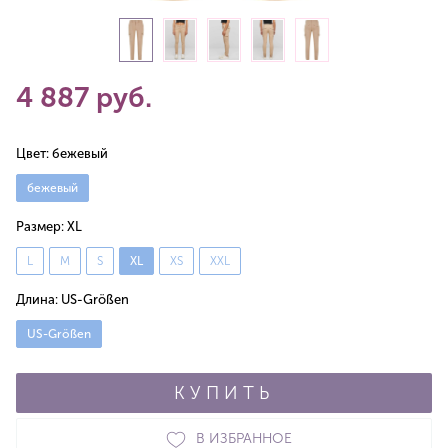
4 887 руб.
Цвет:
бежевый
бежевый
Размер:
XL
L
M
S
XL
XS
XXL
Длина:
US-Größen
US-Größen
КУПИТЬ
В ИЗБРАННОЕ