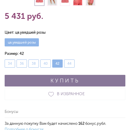
5 431 руб.
Цвет:
цв.увядшей розы
цв.увядшей розы
Размер:
42
34
36
38
40
42
44
КУПИТЬ
В ИЗБРАННОЕ
Бонусы
За данную покупку Вам будет начислено
162
бонус.рубл.
Подробнее о бонусах.