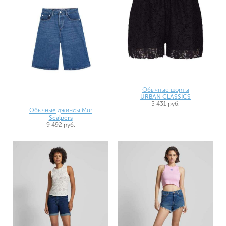
Обычные шорты
URBAN CLASSICS
5 431 руб.
Обычные джинсы Mur
Scalpers
9 492 руб.