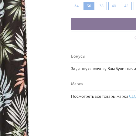
34
36
38
40
42
Бонусы
За данную покупку Вам будет нач
Марка
Посмотреть все товары марки
CLO