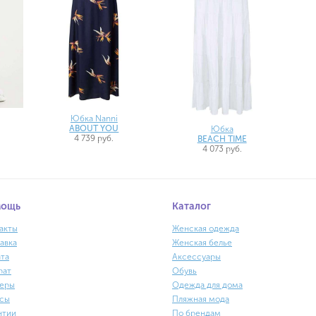
Юбка Nanni
ABOUT YOU
Юбка
4 739 руб.
BEACH TIME
4 073 руб.
мощь
Каталог
акты
Женская одежда
авка
Женская белье
та
Аксессуары
рат
Обувь
еры
Одежда для дома
сы
Пляжная мода
нтии
По брендам