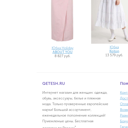
Юбка
Юбка Holiday
Koton
ABOUT YOU
13 579 руб.
8 827 руб.
QETESH.RU
По
Интернет магазин для женщин: одежда,
Конт
обувь, аксессуары, белье и пляжная
Дост
мода. Только проверенные европейские
Опла
марки! Большой ассортимент,
Возв
еженедельное пополнение коллекций!
Разм
Приемлемые цены. Бесплатная
Бону
Гара
*