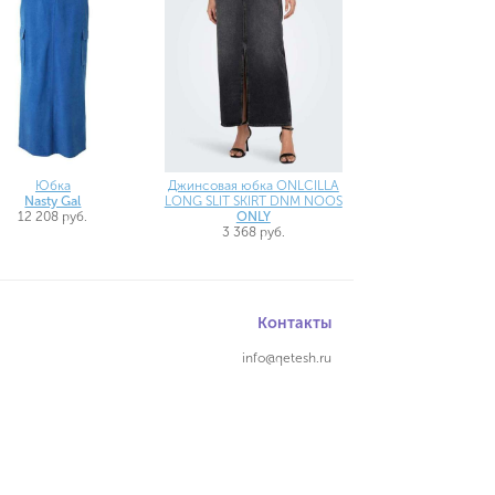
Юбка
Джинсовая юбка ONLCILLA
Nasty Gal
LONG SLIT SKIRT DNM NOOS
12 208 руб.
ONLY
3 368 руб.
Контакты
info@qetesh.ru