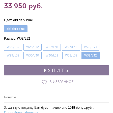
33 950 руб.
Цвет:
dbl dark blue
dbl dark blue
Размер:
W32/L32
W25/L32
W26/L32
W27/L30
W27/L32
W28/L30
W29/L32
W30/L30
W30/L32
W31/L32
W32/L32
КУПИТЬ
В ИЗБРАННОЕ
Бонусы
За данную покупку Вам будет начислено
1018
бонус.рубл.
Подробнее о бонусах.