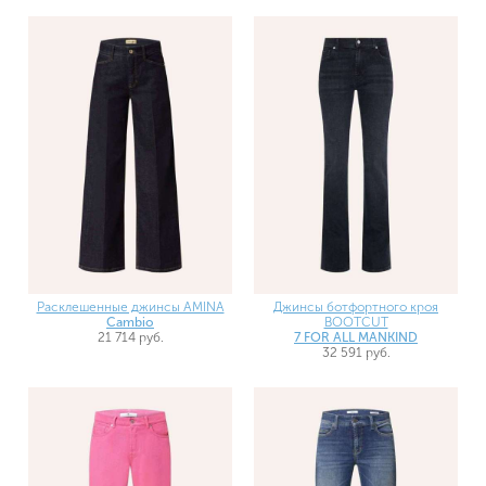
Расклешенные джинсы AMINA
Джинсы ботфортного кроя
Cambio
BOOTCUT
21 714 руб.
7 FOR ALL MANKIND
32 591 руб.