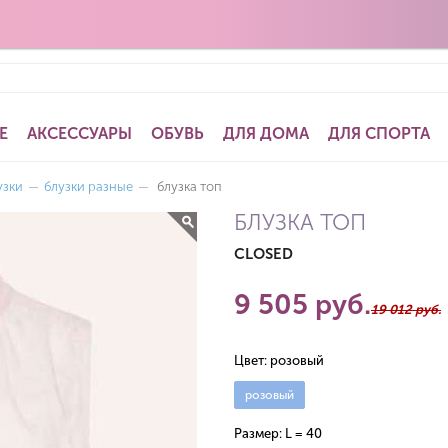
Е
АКСЕССУАРЫ
ОБУВЬ
ДЛЯ ДОМА
ДЛЯ СПОРТА
узки
—
блузки разные
—
блузка топ
БЛУЗКА ТОП
CLOSED
9 505 руб.
19 012 руб.
Цвет:
розовый
розовый
Размер:
L = 40