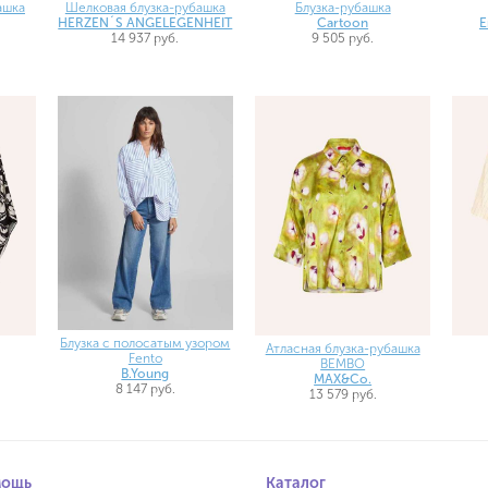
ашка
Шелковая блузка-рубашка
Блузка-рубашка
HERZEN´S ANGELEGENHEIT
Cartoon
E
14 937 руб.
9 505 руб.
Блузка с полосатым узором
Атласная блузка-рубашка
Fento
BEMBO
B.Young
MAX&Co.
8 147 руб.
13 579 руб.
мощь
Каталог