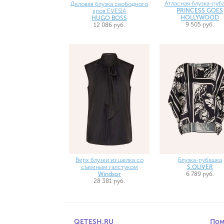
Атласная блузка-руб
Деловая блузка свободного
PRINCESS GOES
кроя EVESIA
HOLLYWOOD
HUGO BOSS
9 505 руб.
12 086 руб.
Верх блузки из шелка со
Блузка-рубашка
съемным галстуком
S.OLIVER
Windsor
6 789 руб.
28 381 руб.
QETESH.RU
По