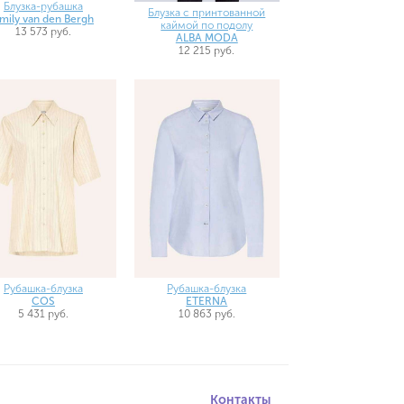
Блузка-рубашка
Блузка с принтованной
mily van den Bergh
каймой по подолу
13 573 руб.
ALBA MODA
12 215 руб.
Рубашка-блузка
Рубашка-блузка
COS
ETERNA
5 431 руб.
10 863 руб.
Контакты