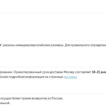
п
" указаны немецкие/европейские размеры. Для правильного определе
 Германии. Ориентировачный срок доставки Москву составляет
18-21 дн
. Более подробная информация на странице
доставка
.
 осуществляет прием возвратов из России.
альной.