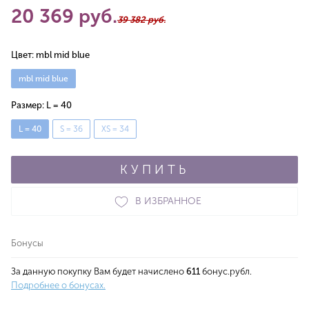
20 369 руб.
39 382 руб.
Цвет:
mbl mid blue
mbl mid blue
Размер:
L = 40
L = 40
S = 36
XS = 34
КУПИТЬ
В ИЗБРАННОЕ
Бонусы
За данную покупку Вам будет начислено
611
бонус.рубл.
Подробнее о бонусах.