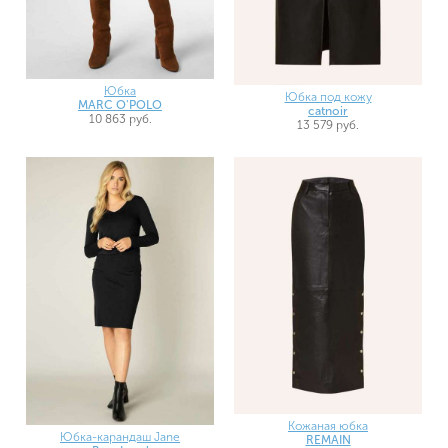
Юбка
Юбка под кожу
MARC O'POLO
catnoir
10 863 руб.
13 579 руб.
Кожаная юбка
Юбка-карандаш Jane
REMAIN