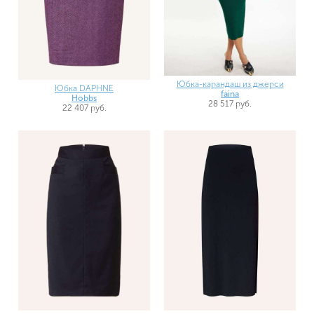
Юбка-карандаш из джерси
Юбка DAPHNE
faina
Hobbs
28 517 руб.
22 407 руб.