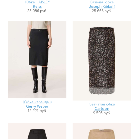
Юбка HAISLEY
Вязаная юбка
Reiss
Joseph Ribkoff
23 086 руб.
25 666 руб.
Юбка-карандаш
Сетчатая юбка
Gerry Weber
Cartoon
12 221 руб.
9 505 руб.