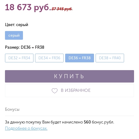
18 673 руб.
37 345 руб.
Цвет:
серый
серый
Размер:
DE36 = FR38
DE32 = FR34
DE34 = FR36
DE36 = FR38
DE38 = FR40
КУПИТЬ
В ИЗБРАННОЕ
Бонусы
За данную покупку Вам будет начислено
560
бонус.рубл.
Подробнее о бонусах.