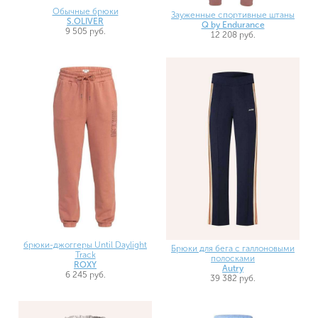
Обычные брюки
Зауженные спортивные штаны
S.OLIVER
Q by Endurance
9 505 руб.
12 208 руб.
брюки-джоггеры Until Daylight
Брюки для бега с галлоновыми
Track
полосками
ROXY
Autry
6 245 руб.
39 382 руб.