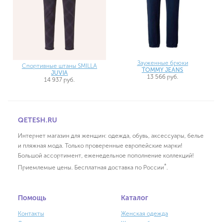
Зауженные брюки
Спортивные штаны SMILLA
TOMMY JEANS
JUVIA
13 566 руб.
14 937 руб.
QETESH.RU
Интернет магазин для женщин: одежда, обувь, аксессуары, белье
и пляжная мода. Только проверенные европейские марки!
Большой ассортимент, еженедельное пополнение коллекций!
*
Приемлемые цены. Бесплатная доставка по России
.
Помощь
Каталог
Контакты
Женская одежда