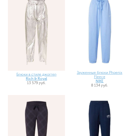
Зауженные брюки Phoenix
Брюки в стиле джоггер
Fleece
Rich & Royal
NIKE
13 579 руб.
8 134 руб.