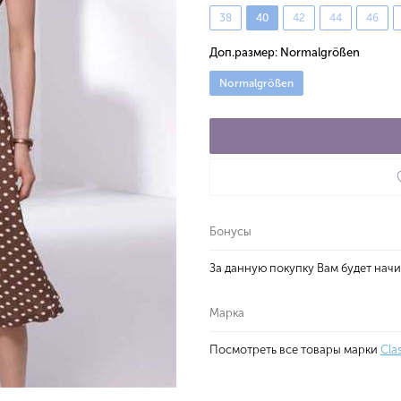
38
40
42
44
46
Доп.размер:
Normalgrößen
Normalgrößen
Бонусы
За данную покупку Вам будет нач
Марка
Посмотреть все товары марки
Cla