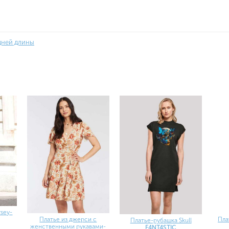
дней длины
rsey-
Платье из джерси с
Пла
Платье-рубашка Skull
женственными рукавами-
F4NT4STIC