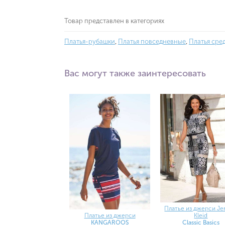
Товар представлен в категориях
Платья-рубашки
,
Платья повседневные
,
Платья сре
Вас могут также заинтересовать
Платье из джерси Je
Kleid
Платье из джерси
Classic Basics
KANGAROOS