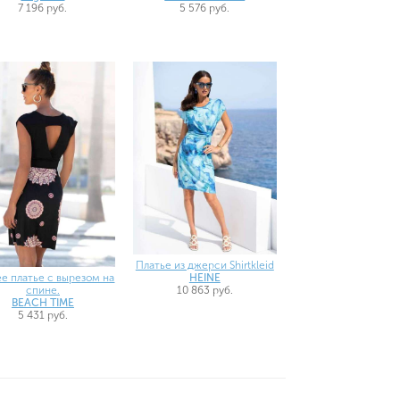
7 196 руб.
5 576 руб.
Платье из джерси Shirtkleid
HEINE
е платье с вырезом на
10 863 руб.
спине.
BEACH TIME
5 431 руб.