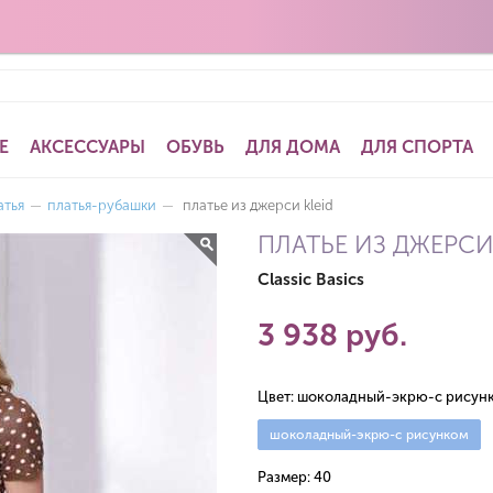
Е
АКСЕССУАРЫ
ОБУВЬ
ДЛЯ ДОМА
ДЛЯ СПОРТА
атья
—
платья-рубашки
—
платье из джерси kleid
ПЛАТЬЕ ИЗ ДЖЕРСИ
Classic Basics
3 938 руб.
Цвет:
шоколадный-экрю-с рисун
шоколадный-экрю-с рисунком
Размер:
40