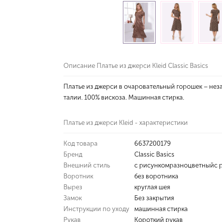
Описание Платье из джерси Kleid Classic Basics
Платье из джерси в очаровательный горошек – нез
талии. 100% вискоза. Машинная стирка.
Платье из джерси Kleid - характеристики
Код товара
6637200179
Бренд
Classic Basics
Внешний стиль
с рисункомразноцветныйс р
Воротник
без воротника
Вырез
круглая шея
Замок
Без закрытия
Инструкции по уходу
машинная стирка
Рукав
Короткий рукав