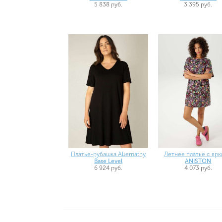
3 395 руб.
5 838 руб.
Платье-рубашка Abernathy
Летнее платье с яр
Base Level
ANISTON
6 924 руб.
4 073 руб.