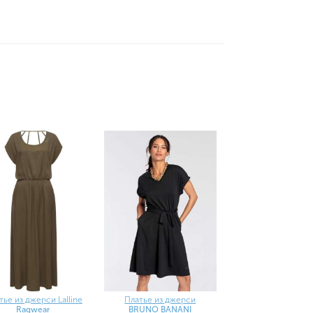
тье из джерси Lalline
Платье из джерси
Ragwear
BRUNO BANANI