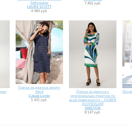
бабочками
7 462 руб.
LAURA SCOTT
4 480 руб.
Платье из джерси Jersey-
Kleid
кими
Платье из джерси с
Летне
Casual Looks
оригинальным принтом по
5 431 руб.
всей поверхности – НОВАЯ
КОЛЛЕКЦИЯ
ANISTON
8 147 руб.