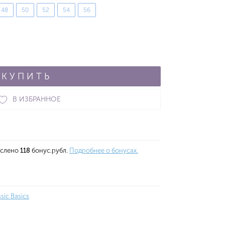
48
50
52
54
56
КУПИТЬ
В ИЗБРАННОЕ
ислено
118
бонус.рубл.
Подробнее о бонусах.
ssic Basics