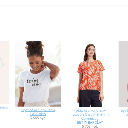
нными
Футболка с принтом
Рубашка с коротким
футб
LASCANA
рукавом Casual-Shirt mit
L
3 665 руб.
Gummizug
BETTY BARCLAY
5 702 руб.