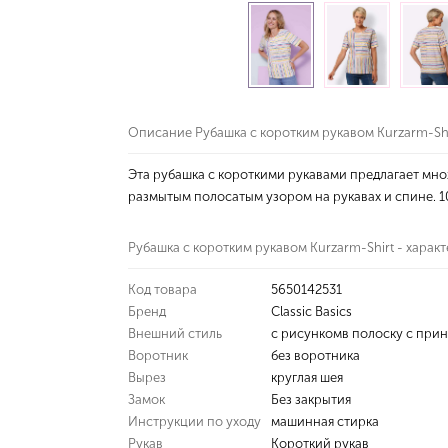
Описание Рубашка с коротким рукавом Kurzarm-Shirt
Эта рубашка с короткими рукавами предлагает мно
размытым полосатым узором на рукавах и спине. 1
Рубашка с коротким рукавом Kurzarm-Shirt - харак
Код товара
5650142531
Бренд
Classic Basics
Внешний стиль
с рисункомв полоску с при
Воротник
без воротника
Вырез
круглая шея
Замок
Без закрытия
Инструкции по уходу
машинная стирка
Рукав
Короткий рукав