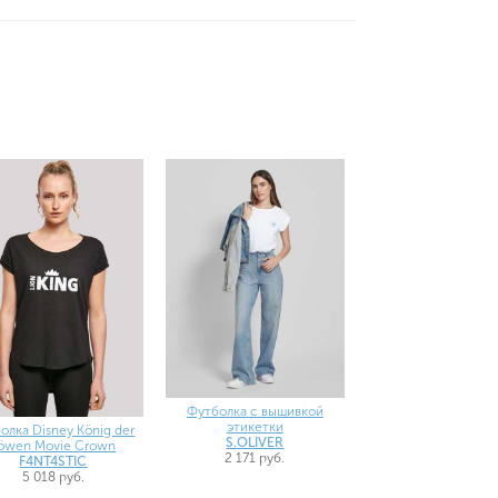
Футболка с вышивкой
этикетки
олка Disney König der
S.OLIVER
öwen Movie Crown
2 171 руб.
F4NT4STIC
5 018 руб.