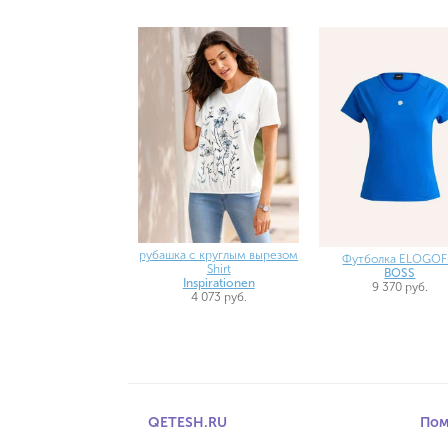
рубашка с круглым вырезом
Футболка ELOGOF
Shirt
BOSS
Inspirationen
9 370 руб.
4 073 руб.
QETESH.RU
По