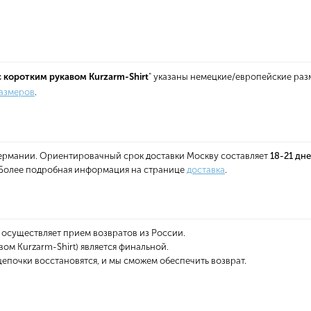
 коротким рукавом Kurzarm-Shirt
" указаны немецкие/европейские раз
размеров
.
 Германии. Ориентировачный срок доставки Москву составляет
18-21 дн
. Более подробная информация на странице
доставка
.
 осуществляет прием возвратов из России.
ом Kurzarm-Shirt) является финальной.
епочки восстановятся, и мы сможем обеспечить возврат.