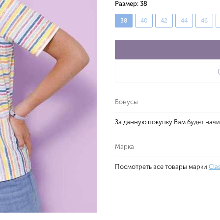
Размер:
38
38
40
42
44
46
Бонусы
За данную покупку Вам будет нач
Марка
Посмотреть все товары марки
Cla