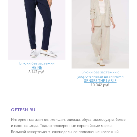
Брюки без застежки
HEINE
8 147 руб.
Брюки без застежки с
укороченными штанинами
SENSES.THE LABLE
10 042 руб.
QETESH.RU
Интернет магазин для женщин: одежда, обувь, аксессуары, белье
и пляжная мода. Только проверенные европейские марки!
Большой ассортимент, еженедельное пополнение коллекций!