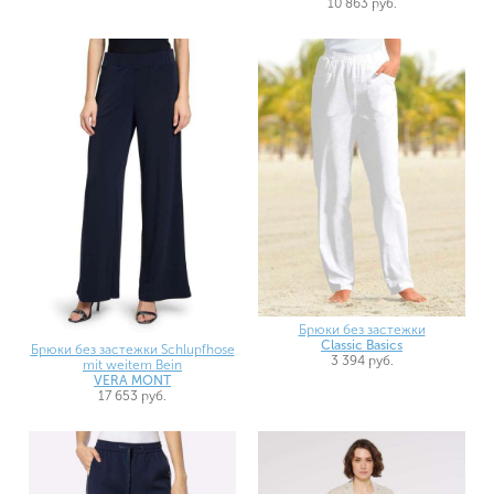
10 863 руб.
Брюки без застежки
Classic Basics
Брюки без застежки Schlupfhose
3 394 руб.
mit weitem Bein
VERA MONT
17 653 руб.