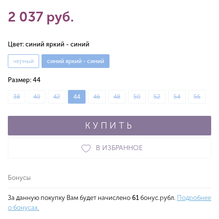
2 037 руб.
Цвет:
синий яркий - синий
черный
синий яркий - синий
Размер:
44
38
40
42
44
46
48
50
52
54
56
КУПИТЬ
В ИЗБРАННОЕ
Бонусы
За данную покупку Вам будет начислено
61
бонус.рубл.
Подробнее
о бонусах.