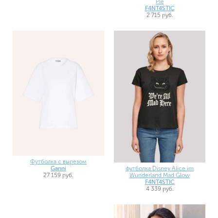
Pie
F4NT4STIC
2 715 руб.
Футболка с вырезом
футболка Disney Alice im
Ganni
Wunderland Mad Glow
27 159 руб.
F4NT4STIC
4 339 руб.