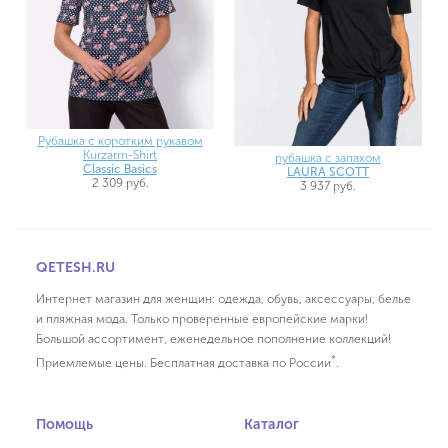
Рубашка с коротким рукавом
Kurzarm-Shirt
рубашка с запахом
Classic Basics
LAURA SCOTT
2 309 руб.
3 937 руб.
QETESH.RU
Интернет магазин для женщин: одежда, обувь, аксессуары, белье
и пляжная мода. Только проверенные европейские марки!
Большой ассортимент, еженедельное пополнение коллекций!
*
Приемлемые цены. Бесплатная доставка по России
.
Помощь
Каталог