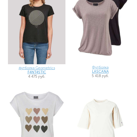
Футболка
футболка Geometrics
LASCANA
F4NT4STIC
5 418 руб.
4 475 руб.