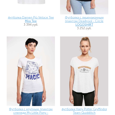
Футболка с лицензионным
футболка Damen Più Veloce Tee
принтом Deadpool - Circle
Miss Tee
LOGOSHIRT
3 394 руб.
3 252 руб.
Футболка с крупным принтом
футболка Harry Potter Gryffindor
спереди My Little Pony -
Team Quidditch