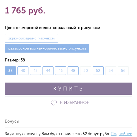
1 765 руб.
Цвет:
цв.морской волны-коралловый-с рисунком
экрю-орхидея-с рисунком
цв.морской волны-коралловый-с рисунком
Размер:
38
38
40
42
44
46
48
50
52
54
56
КУПИТЬ
В ИЗБРАННОЕ
Бонусы
За данную покупку Вам будет начислено
52
бонус.рубл.
Подробнее