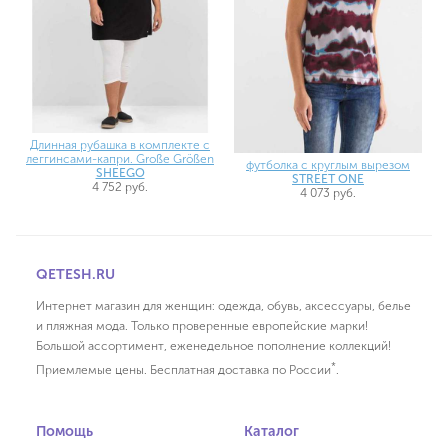
Длинная рубашка в комплекте с
леггинсами-капри. Große Größen
футболка с круглым вырезом
SHEEGO
STREET ONE
4 752 руб.
4 073 руб.
QETESH.RU
Интернет магазин для женщин: одежда, обувь, аксессуары, белье
и пляжная мода. Только проверенные европейские марки!
Большой ассортимент, еженедельное пополнение коллекций!
*
Приемлемые цены. Бесплатная доставка по России
.
Помощь
Каталог