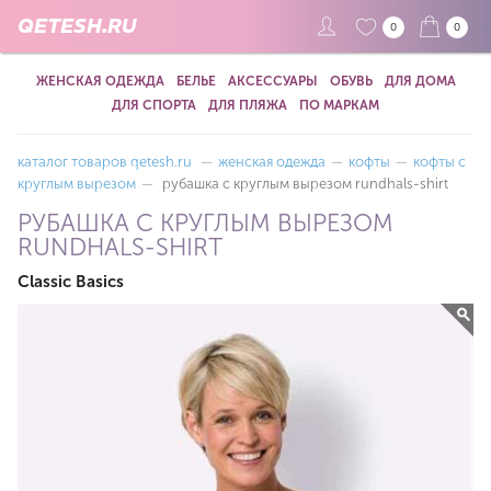
QETESH.RU
0
0
ЖЕНСКАЯ ОДЕЖДА
БЕЛЬЕ
АКСЕССУАРЫ
ОБУВЬ
ДЛЯ ДОМА
ДЛЯ СПОРТА
ДЛЯ ПЛЯЖА
ПО МАРКАМ
каталог товаров qetesh.ru
—
женская одежда
—
кофты
—
кофты с
круглым вырезом
—
рубашка с круглым вырезом rundhals-shirt
РУБАШКА С КРУГЛЫМ ВЫРЕЗОМ
RUNDHALS-SHIRT
Classic Basics