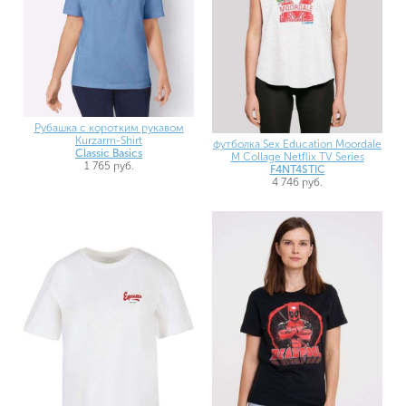
Рубашка с коротким рукавом
Kurzarm-Shirt
футболка Sex Education Moordale
Classic Basics
M Collage Netflix TV Series
1 765 руб.
F4NT4STIC
4 746 руб.