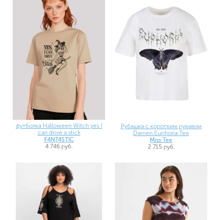
футболка Halloween Witch yes I
Рубашка с коротким рукавом
can drive a stick
Damen Euphoria Tee
F4NT4STIC
Miss Tee
4 746 руб.
2 715 руб.