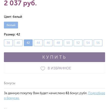
2 037 руб.
Цвет:
белый
белый
Размер:
42
38
40
42
44
46
48
50
52
54
56
КУПИТЬ
В ИЗБРАННОЕ
Бонусы
За данную покупку Вам будет начислено
61
бонус.рубл.
Подробнее
о бонусах.