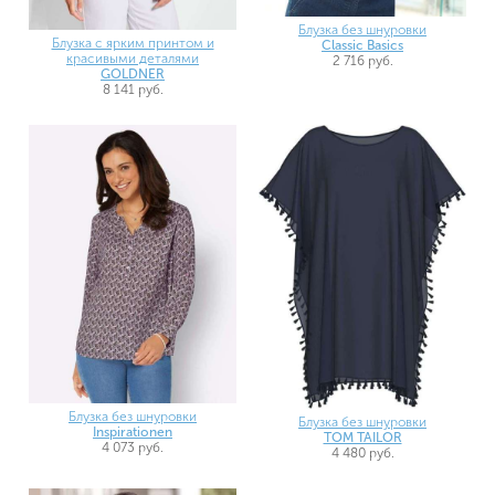
Блузка без шнуровки
Блузка с ярким принтом и
Classic Basics
красивыми деталями
2 716 руб.
GOLDNER
8 141 руб.
Блузка без шнуровки
Блузка без шнуровки
Inspirationen
TOM TAILOR
4 073 руб.
4 480 руб.