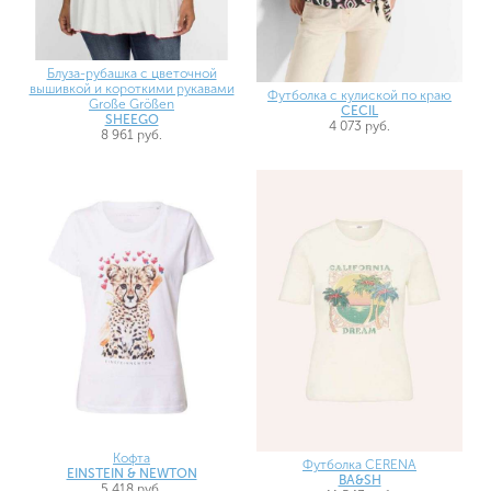
Блуза-рубашка с цветочной
вышивкой и короткими рукавами
Футболка с кулиской по краю
Große Größen
CECIL
SHEEGO
4 073 руб.
8 961 руб.
Кофта
Футболка CERENA
EINSTEIN & NEWTON
BA&SH
5 418 руб.