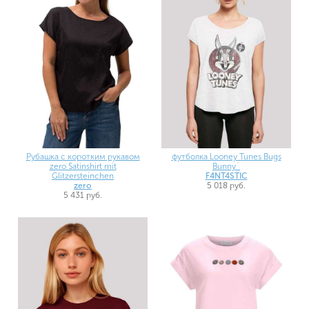
Рубашка с коротким рукавом
футболка Looney Tunes Bugs
zero Satinshirt mit
Bunny`
Glitzersteinchen
F4NT4STIC
zero
5 018 руб.
5 431 руб.