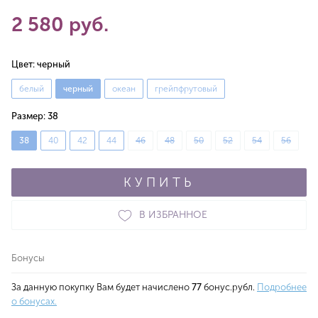
2 580 руб.
Цвет:
черный
белый
черный
океан
грейпфрутовый
Размер:
38
38
40
42
44
46
48
50
52
54
56
КУПИТЬ
В ИЗБРАННОЕ
Бонусы
За данную покупку Вам будет начислено
77
бонус.рубл.
Подробнее
о бонусах.