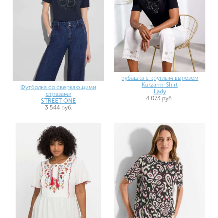
рубашка с круглым вырезом
Kurzarm-Shirt
Футболка со сверкающими
Lady
стразами
4 073 руб.
STREET ONE
3 544 руб.