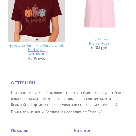
Футболка
Rich & Royal
футболка Pumpkins Kürbis its Fall
6 783 руб.
Herbst yall
F4NT4STIC
4 746 руб.
QETESH.RU
Интернет магазин для женщин: одежда, обувь, аксессуары, белье
и пляжная мода. Только проверенные европейские марки!
Большой ассортимент, еженедельное пополнение коллекций!
*
Приемлемые цены. Бесплатная доставка по России
.
Помощь
Каталог