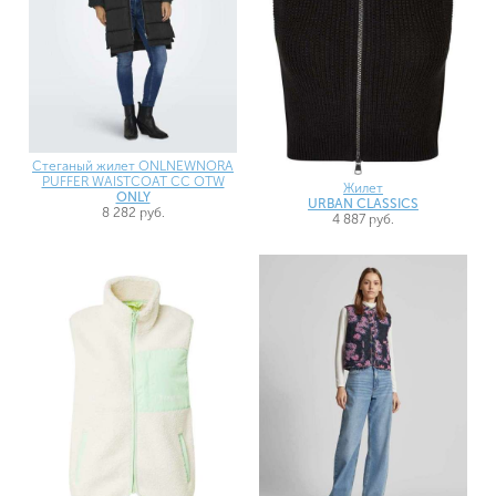
Стеганый жилет ONLNEWNORA
PUFFER WAISTCOAT CC OTW
Жилет
ONLY
URBAN CLASSICS
8 282 руб.
4 887 руб.