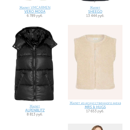
Жилет VMCARMEN
Жилет
VERO MODA
SHEEGO
6 789 руб.
13 444 руб.
Жилет из искусственного меха
Жилет
MRS & HUGS
ALPENBLITZ
17 653 руб.
8 813 руб.