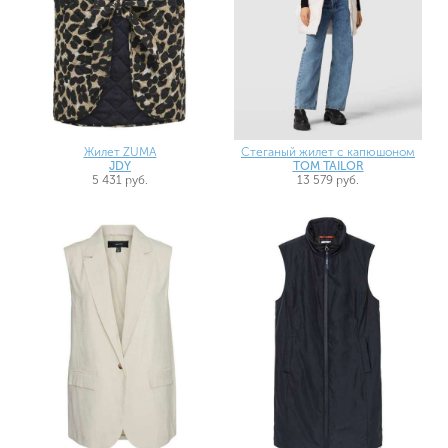
Жилет ZUMA
Стеганый жилет с капюшоном
JDY
TOM TAILOR
5 431 руб.
13 579 руб.