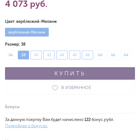
4 073 руб.
Цвет:
верблюжий-Меланж
верблюжий-Меланж
Размер:
38
36
38
40
42
44
46
48
50
52
54
КУПИТЬ
В ИЗБРАННОЕ
Бонусы
За данную покупку Вам будет начислено
122
бонус.рубл.
Подробнее о бонусах.