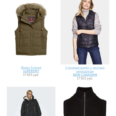
Жилет Everest
Стеганый жилет с уютным
SUPERDRY
капюшоном
17 653 руб.
NEW CANADIAN
17 653 руб.