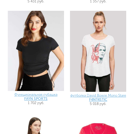
5 431 руб.
1 357 руб.
Функциональная рубашка
футболка David Bowie Mono Stare
FAYN SPORTS
F4NT4STIC
1 702 руб.
5 018 руб.