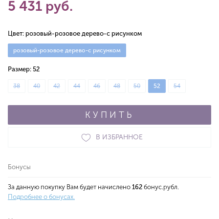
5 431 руб.
Цвет:
розовый-розовое дерево-с рисунком
розовый-розовое дерево-с рисунком
Размер:
52
38
40
42
44
46
48
50
52
54
КУПИТЬ
В ИЗБРАННОЕ
Бонусы
За данную покупку Вам будет начислено
162
бонус.рубл.
Подробнее о бонусах.