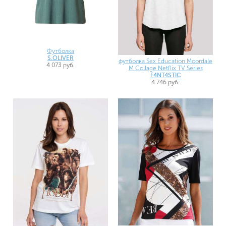
Футболка
S.OLIVER
футболка Sex Education Moordale
4 073 руб.
M Collage Netflix TV Series
F4NT4STIC
4 746 руб.