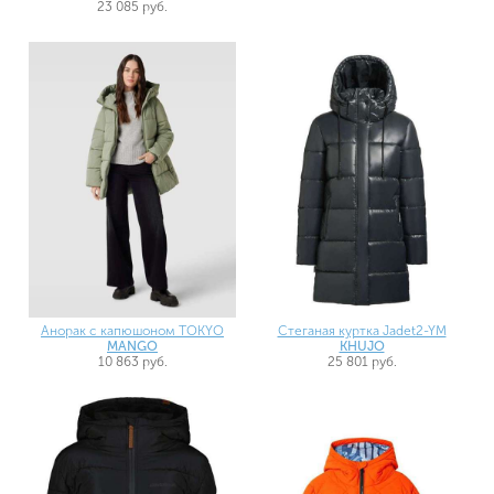
23 085 руб.
Анорак с капюшоном TOKYO
Стеганая куртка Jadet2-YM
MANGO
KHUJO
10 863 руб.
25 801 руб.