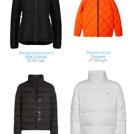
Зимняя куртка
Зимняя куртка Juana
Desigual
Alife & Kickin
27 024 руб.
19 011 руб.