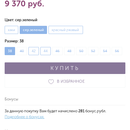
9 370 руб.
Цвет:
сер.зеленый
хаки
сер.зеленый
красный ржавый
Размер:
38
38
40
42
44
46
48
50
52
54
56
КУПИТЬ
В ИЗБРАННОЕ
Бонусы
За данную покупку Вам будет начислено
281
бонус.рубл.
Подробнее о бонусах.