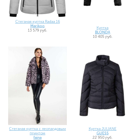
Стеганая куртка Radaa 16
Marikoo
Куртка
13 579 руб.
BLONDA
10 405 руб.
Стеганая куртка с леопардовым
Куртка JULIANE
принтом
GUESS
faina
22 950 руб.