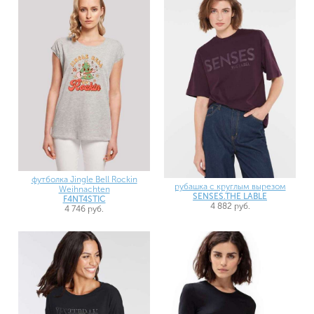
футболка Jingle Bell Rockin
рубашка с круглым вырезом
Weihnachten
SENSES.THE LABLE
F4NT4STIC
4 882 руб.
4 746 руб.