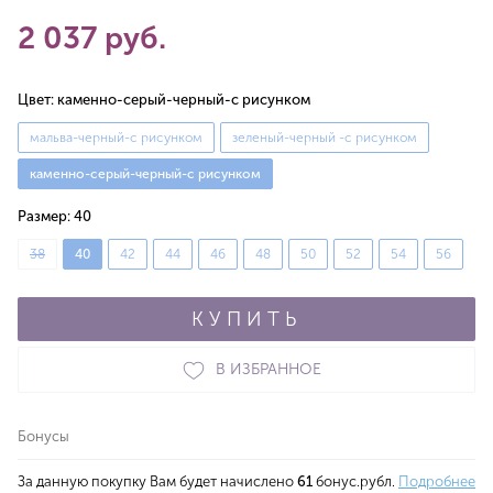
2 037 руб.
Цвет:
каменно-серый-черный-с рисунком
мальва-черный-с рисунком
зеленый-черный -с рисунком
каменно-серый-черный-с рисунком
Размер:
40
38
40
42
44
46
48
50
52
54
56
КУПИТЬ
В ИЗБРАННОЕ
Бонусы
За данную покупку Вам будет начислено
61
бонус.рубл.
Подробнее