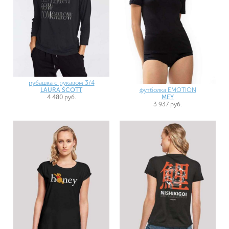
рубашка с рукавом 3/4
футболка EMOTION
LAURA SCOTT
MEY
4 480 руб.
3 937 руб.