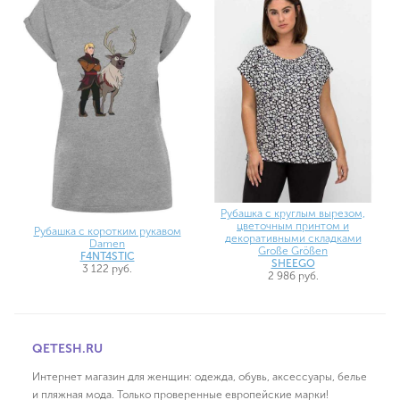
Рубашка с круглым вырезом,
цветочным принтом и
Рубашка с коротким рукавом
декоративными складками
Damen
Große Größen
F4NT4STIC
SHEEGO
3 122 руб.
2 986 руб.
QETESH.RU
Интернет магазин для женщин: одежда, обувь, аксессуары, белье
и пляжная мода. Только проверенные европейские марки!