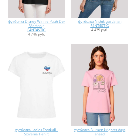
футболка Disney Winnie Puuh Der
футболка Nishikigoi Japan
Bär Honig
F4NT4STIC
F4NT4STIC
4 475 руб.
4 746 руб.
футболка Blumen brighter days
футболка Ladies Football -
ahead
Slovenia T-shirt