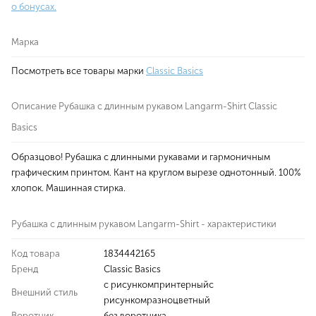
о бонусах.
Марка
Посмотреть все товары марки
Classic Basics
Описание Рубашка с длинным рукавом Langarm-Shirt Classic
Basics
Образцово! Рубашка с длинными рукавами и гармоничным
графическим принтом. Кант на круглом вырезе однотонный. 100%
хлопок. Машинная стирка.
Рубашка с длинным рукавом Langarm-Shirt - характеристики
Код товара
1834442165
Бренд
Classic Basics
с рисункомпринтерныйс
Внешний стиль
рисункомразноцветный
Воротник
без воротника