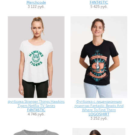
F4NT4STIC
Merchcode
5 425 руб.
3 122 руб.
футболка Stranger Things Hawkins
Футболка с лицензионным
Tigers Netflix TV Series
принтом Fantastic Beasts And
F4NT4STIC
Where To Find Them
4 746 руб.
LOGOSHIRT
3 252 руб.