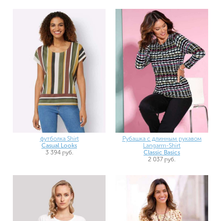
футболка Shirt
Рубашка с длинным рукавом
Casual Looks
Langarm-Shirt
3 394 руб.
Classic Basics
2 037 руб.