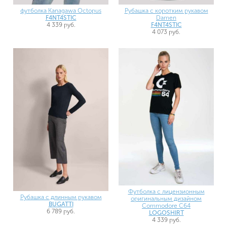
футболка Kanagawa Octopus
Рубашка с коротким рукавом
F4NT4STIC
Damen
4 339 руб.
F4NT4STIC
4 073 руб.
Футболка с лицензионным
Рубашка с длинным рукавом
оригинальным дизайном
BUGATTI
Commodore C64
6 789 руб.
LOGOSHIRT
4 339 руб.