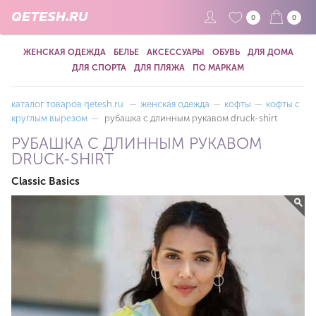
QETESH.RU
0
0
ЖЕНСКАЯ ОДЕЖДА
БЕЛЬЕ
АКСЕССУАРЫ
ОБУВЬ
ДЛЯ ДОМА
ДЛЯ СПОРТА
ДЛЯ ПЛЯЖА
ПО МАРКАМ
каталог товаров qetesh.ru
—
женская одежда
—
кофты
—
кофты с
круглым вырезом
—
рубашка с длинным рукавом druck-shirt
РУБАШКА С ДЛИННЫМ РУКАВОМ
DRUCK-SHIRT
Classic Basics