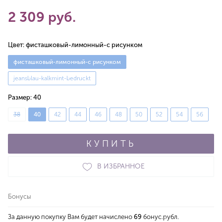
2 309 руб.
Цвет:
фисташковый-лимонный-с рисунком
фисташковый-лимонный-с рисунком
jeansblau-kalkmint-bedruckt
Размер:
40
38
40
42
44
46
48
50
52
54
56
КУПИТЬ
В ИЗБРАННОЕ
Бонусы
За данную покупку Вам будет начислено
69
бонус.рубл.