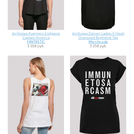
футболка Avengers Endgame
футболка Damen Ladies K Heart
Captain America
Oversized Boyfriend Tee
F4NT4STIC
Merchcode
5 018 руб.
3 258 руб.