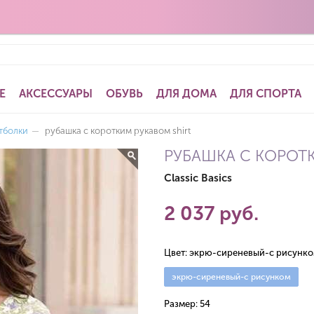
Е
АКСЕССУАРЫ
ОБУВЬ
ДЛЯ ДОМА
ДЛЯ СПОРТА
тболки
—
рубашка с коротким рукавом shirt
РУБАШКА С КОРОТ
Classic Basics
2 037 руб.
Цвет:
экрю-сиреневый-с рисунк
экрю-сиреневый-с рисунком
Размер:
54