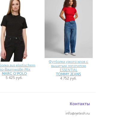
Футболка узкого кроя с
болка aus elastischem
вышитым логотипом
Bio-Baumwolle-Mix
ESSENTIAL
MARC O'POLO
TOMMY JEANS
5 425 руб.
4 752 руб.
Контакты
info@qetesh.ru