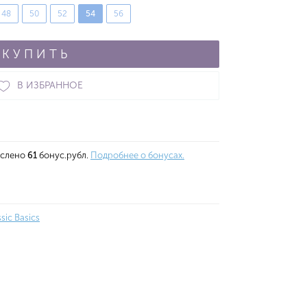
48
50
52
54
56
КУПИТЬ
В ИЗБРАННОЕ
ислено
61
бонус.рубл.
Подробнее о бонусах.
ssic Basics