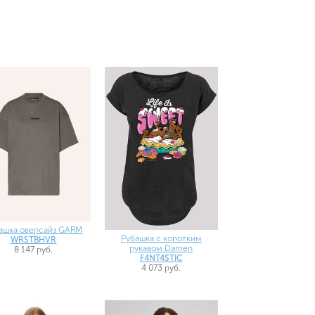
ашка оверсайз GARM
Рубашка с коротким
WRSTBHVR
рукавом Damen
8 147 руб.
F4NT4STIC
4 073 руб.