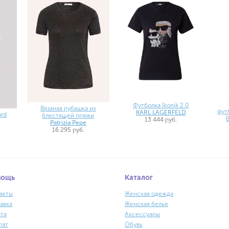
Футболка Ikonik 2.0
Вязаная рубашка из
фут
KARL LAGERFELD
ard
блестящей пряжи
13 444 руб.
Patrizia Pepe
16 295 руб.
мощь
Каталог
акты
Женская одежда
авка
Женская белье
та
Аксессуары
рат
Обувь