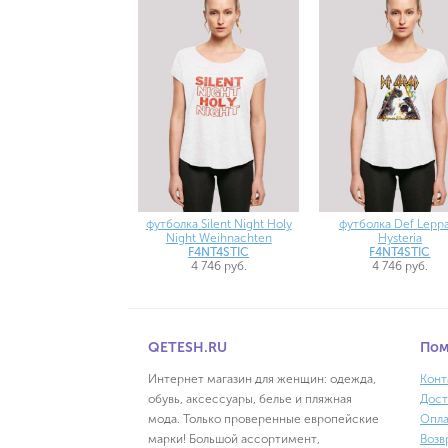
футболка Silent Night Holy
футболка Def Lepp
Night Weihnachten
Hysteria
F4NT4STIC
F4NT4STIC
4 746 руб.
4 746 руб.
QETESH.RU
По
Интернет магазин для женщин: одежда,
Конт
обувь, аксессуары, белье и пляжная
Дост
мода. Только проверенные европейские
Опла
марки! Большой ассортимент,
Возв