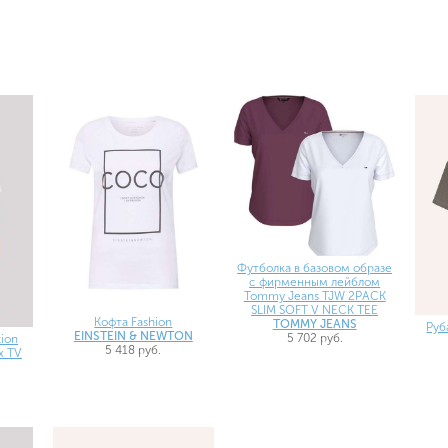
Футболка в базовом образе
с фирменным лейблом
Tommy Jeans TJW 2PACK
SLIM SOFT V NECK TEE
Кофта Fashion
TOMMY JEANS
Руб
EINSTEIN & NEWTON
5 702 руб.
ion
5 418 руб.
ix TV