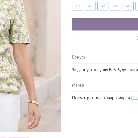
38
40
42
44
46
Бонусы
За данную покупку Вам будет нач
Марка
Посмотреть все товары марки
Cla