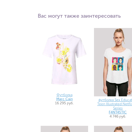
Вас могут также заинтересовать
Футболка
Marc Cain
футболка Sex Educat
16 295 руб.
Teen Illustrated Netfl
Series
F4NT4STIC
4 746 руб.