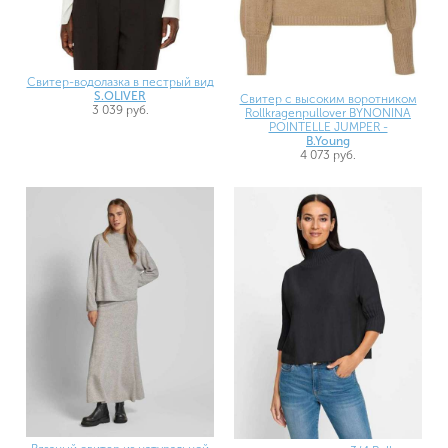
Свитер-водолазка в пестрый вид
S.OLIVER
Свитер с высоким воротником
3 039 руб.
Rollkragenpullover BYNONINA
POINTELLE JUMPER -
B.Young
4 073 руб.