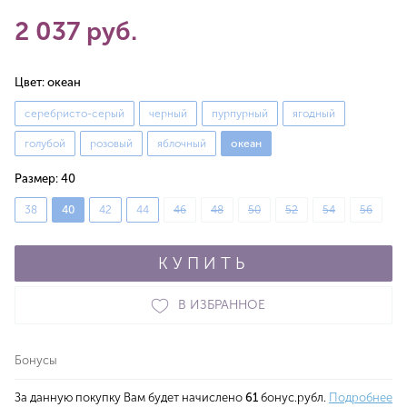
2 037 руб.
Цвет:
океан
серебристо-серый
черный
пурпурный
ягодный
голубой
розовый
яблочный
океан
Размер:
40
38
40
42
44
46
48
50
52
54
56
КУПИТЬ
В ИЗБРАННОЕ
Бонусы
За данную покупку Вам будет начислено
61
бонус.рубл.
Подробнее