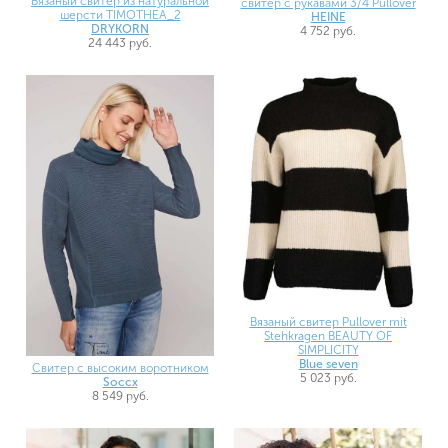
Вязаный свитер из натуральной
свитер с рукавами 3/4 Pullover
шерсти TIMOTHEA_2
HEINE
DRYKORN
4 752 руб.
24 443 руб.
Вязаный свитер Pullover mit
Stehkragen BEAUTY OF
SIMPLICITY
Blue seven
Свитер с высоким воротником
5 023 руб.
Soccx
8 549 руб.