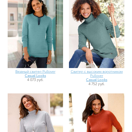
Вязаный свитер Pullover
Свитер с высоким воротником
Casual Looks
Pullover
4 073 руб.
Casual Looks
4 752 руб.