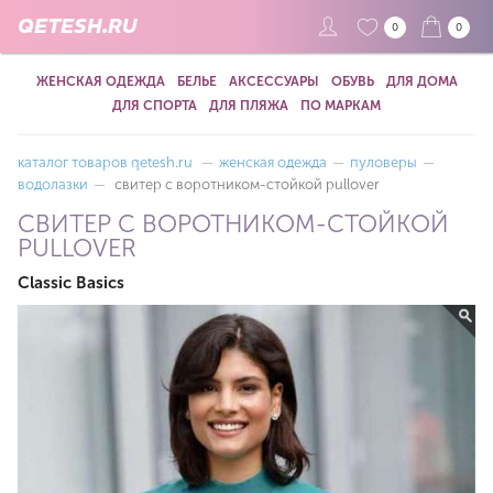
QETESH.RU
0
0
ЖЕНСКАЯ ОДЕЖДА
БЕЛЬЕ
АКСЕССУАРЫ
ОБУВЬ
ДЛЯ ДОМА
ДЛЯ СПОРТА
ДЛЯ ПЛЯЖА
ПО МАРКАМ
каталог товаров qetesh.ru
—
женская одежда
—
пуловеры
—
водолазки
—
свитер с воротником-стойкой pullover
СВИТЕР С ВОРОТНИКОМ-СТОЙКОЙ
PULLOVER
Classic Basics