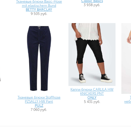
Classic Basics
Тканевые брюки Basic-Hose
3 938 руб.
mit elastischem Bund
BETTY BARCLAY
9 505 руб.
Капри брюки CARLILA HW
KNICKERS PNT
Тканевые брюки Stoffhose
ONLY
PZSALLY HW Pant
неб
5 431 руб.
PULZ
7 060 руб.