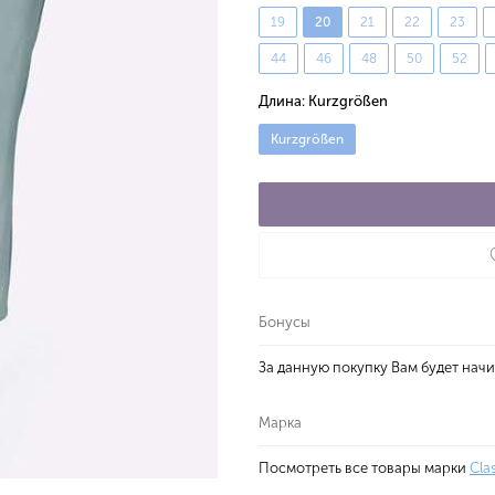
19
20
21
22
23
44
46
48
50
52
Длина:
Kurzgrößen
Kurzgrößen
Бонусы
За данную покупку Вам будет нач
Марка
Посмотреть все товары марки
Cla