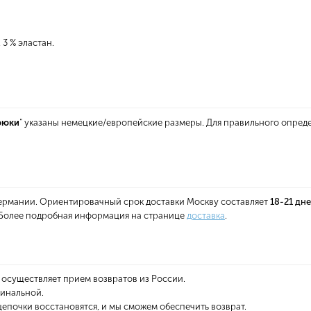
 3 % эластан.
рюки
" указаны немецкие/европейские размеры. Для правильного опред
 Германии. Ориентировачный срок доставки Москву составляет
18-21 дн
. Более подробная информация на странице
доставка
.
 осуществляет прием возвратов из России.
финальной.
епочки восстановятся, и мы сможем обеспечить возврат.