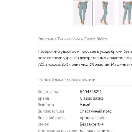
Описание Тканые брюки Classic Basics
Невероятно удобные и простые в уходе брюки без з
пояс спереди украшен декоративными пластинами с
72% вискоза, 25% полиамид, 3% эластан. Машинная 
Тканые брюки - характеристики
Код товара
6404396211
Бренд
Classic Basics
Beinform
Узкий
Bundabschluss
Эластичный пояс
Внешний стиль
простые цвета
Замок
Без закрытия
Инструкции по уходу
машинная стирка