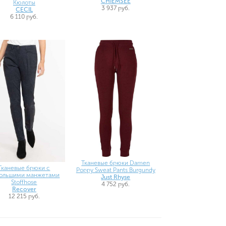
CHIEMSEE
Кюлоты
3 937 руб.
CECIL
6 110 руб.
Тканевые брюки Damen
Тканевые брюки с
Poppy Sweat Pants Burgundy
ольшими манжетами
Just Rhyse
Stoffhose
4 752 руб.
Recover
12 215 руб.