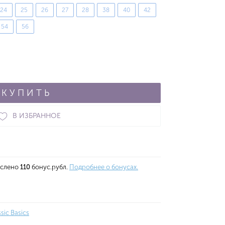
24
25
26
27
28
38
40
42
54
56
КУПИТЬ
В ИЗБРАННОЕ
ислено
110
бонус.рубл.
Подробнее о бонусах.
ssic Basics