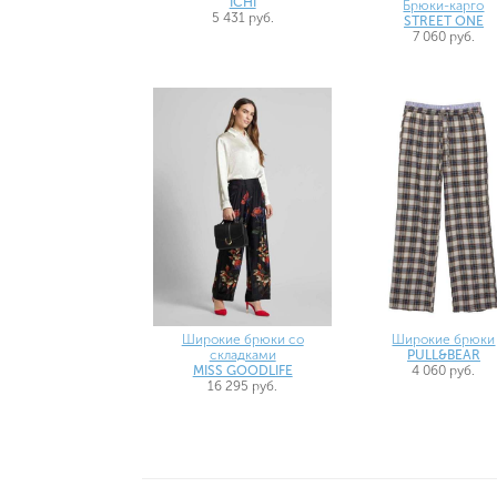
ICHI
Брюки-карго
5 431 руб.
STREET ONE
7 060 руб.
Широкие брюки со
Широкие брюки
складками
PULL&BEAR
MISS GOODLIFE
4 060 руб.
16 295 руб.