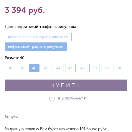
3 394 руб.
Цвет:
нефритовый-графит-с рисунком
розовое дерево-графит-с рисунком
нефритовый-графит-с рисунком
Размер:
40
36
38
40
42
44
46
48
50
52
54
КУПИТЬ
В ИЗБРАННОЕ
Бонусы
За данную покупку Вам будет начислено
101
бонус.рубл.