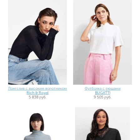
Лонгслив с высоким воротником
Футболка с рюшами
Rich & Royal
BUGATTI
5 838 руб.
9 505 руб.