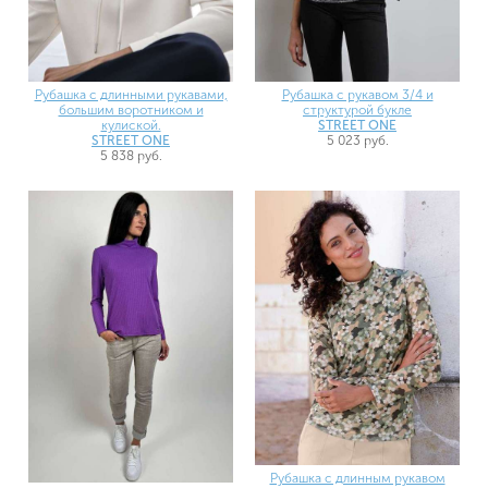
Рубашка с длинными рукавами,
Рубашка с рукавом 3/4 и
большим воротником и
структурой букле
кулиской.
STREET ONE
STREET ONE
5 023 руб.
5 838 руб.
Рубашка с длинным рукавом