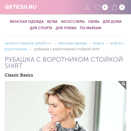
QETESH.RU
0
0
ЖЕНСКАЯ ОДЕЖДА
БЕЛЬЕ
АКСЕССУАРЫ
ОБУВЬ
ДЛЯ ДОМА
ДЛЯ СПОРТА
ДЛЯ ПЛЯЖА
ПО МАРКАМ
каталог товаров qetesh.ru
—
женская одежда
—
кофты
—
кофты с
воротником
—
рубашка с воротником стойкой shirt
РУБАШКА С ВОРОТНИКОМ СТОЙКОЙ
SHIRT
Classic Basics