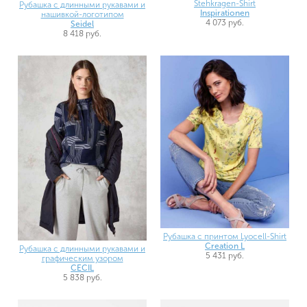
Stehkragen-Shirt
Рубашка с длинными рукавами и
Inspirationen
нашивкой-логотипом
4 073 руб.
Seidel
8 418 руб.
Рубашка с принтом Lyocell-Shirt
Creation L
Рубашка с длинными рукавами и
5 431 руб.
графическим узором
CECIL
5 838 руб.