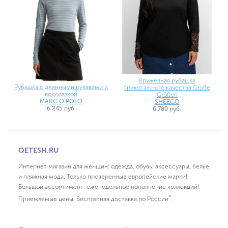
Кружевная рубашка
Рубашка с длинными рукавами и
трикотажного качества Große
водолазкой
Größen
MARC O'POLO
SHEEGO
6 245 руб.
6 789 руб.
QETESH.RU
Интернет магазин для женщин: одежда, обувь, аксессуары, белье
и пляжная мода. Только проверенные европейские марки!
Большой ассортимент, еженедельное пополнение коллекций!
*
Приемлемые цены. Бесплатная доставка по России
.