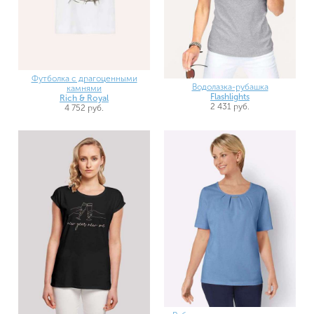
Футболка с драгоценными
Водолазка-рубашка
камнями
Flashlights
Rich & Royal
2 431 руб.
4 752 руб.