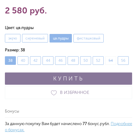
2 580 руб.
Цвет:
цв.пудры
экрю
сиреневый
цв.пудры
фисташковый
Размер:
38
38
40
42
44
46
48
50
52
54
56
КУПИТЬ
В ИЗБРАННОЕ
Бонусы
За данную покупку Вам будет начислено
77
бонус.рубл.
Подробнее
о бонусах.