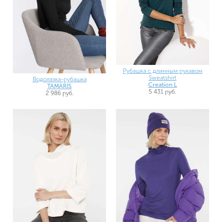
Рубашка с длинным рукавом
Sweatshirt
Водолазка-рубашка
Creation L
TAMARIS
5 431 руб.
2 986 руб.