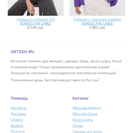
рубашка с рукавом 3/4
Рубашка с длинным рукавом
SENSES.THE LABLE
SENSES.THE LABLE
8 549 руб.
4 882 руб.
QETESH.RU
Интернет магазин для женщин: одежда, обувь, аксессуары, белье
и пляжная мода. Только проверенные европейские марки!
Большой ассортимент, еженедельное пополнение коллекций!
*
Приемлемые цены. Бесплатная доставка по России
.
Помощь
Каталог
Контакты
Женская одежда
Доставка
Женская белье
Оплата
Аксессуары
Возврат
Обувь
Размеры
Одежда для дома