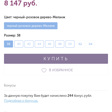
8 147 руб.
Цвет:
черный-розовое дерево-Меланж
черный-розовое дерево-Меланж
Размер:
38
38
40
42
44
46
48
50
52
54
КУПИТЬ
В ИЗБРАННОЕ
Бонусы
За данную покупку Вам будет начислено
244
бонус.рубл.
Подробнее о бонусах.