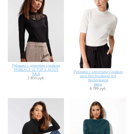
Рубашка с длинным рукавом
YASBLACE LS TOP S. NOOS
Рубашка с коротким рукавом
Y.A.S
zero Strickpullover mit
2 850 руб.
Wellenkante
zero
6 789 руб.