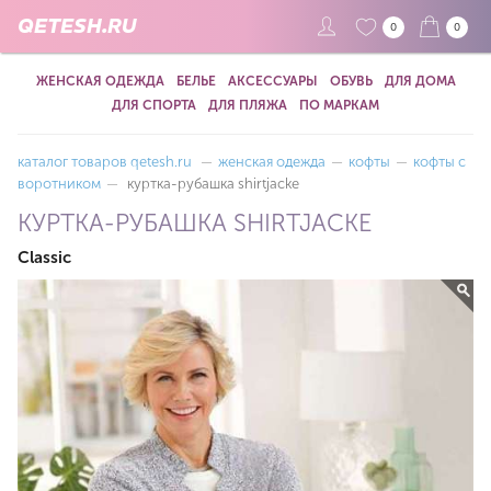
QETESH.RU
0
0
ЖЕНСКАЯ ОДЕЖДА
БЕЛЬЕ
АКСЕССУАРЫ
ОБУВЬ
ДЛЯ ДОМА
ДЛЯ СПОРТА
ДЛЯ ПЛЯЖА
ПО МАРКАМ
каталог товаров qetesh.ru
—
женская одежда
—
кофты
—
кофты с
воротником
—
куртка-рубашка shirtjacke
КУРТКА-РУБАШКА SHIRTJACKE
Classic