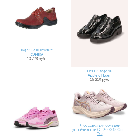
Туфли на шнуровке
ROMIKA
10 728 руб.
Пенни лоферы
Apple of Eden
15 210 руб.
Кроссовки для большей
устойчивости GT-2000 12 Gore-
Tex