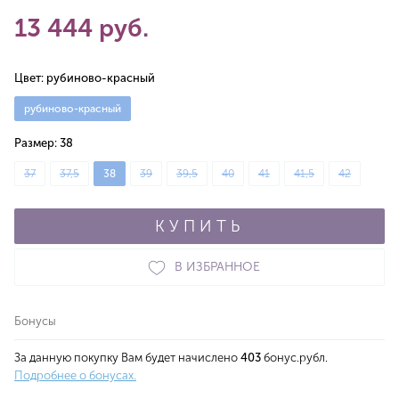
13 444 руб.
Цвет:
рубиново-красный
рубиново-красный
Размер:
38
37
37,5
38
39
39,5
40
41
41,5
42
КУПИТЬ
В ИЗБРАННОЕ
Бонусы
За данную покупку Вам будет начислено
403
бонус.рубл.
Подробнее о бонусах.