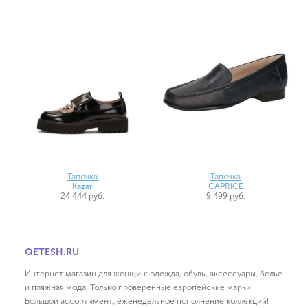
Тапочка
Тапочка
Kazar
CAPRICE
24 444 руб.
9 499 руб.
QETESH.RU
Интернет магазин для женщин: одежда, обувь, аксессуары, белье
и пляжная мода. Только проверенные европейские марки!
Большой ассортимент, еженедельное пополнение коллекций!