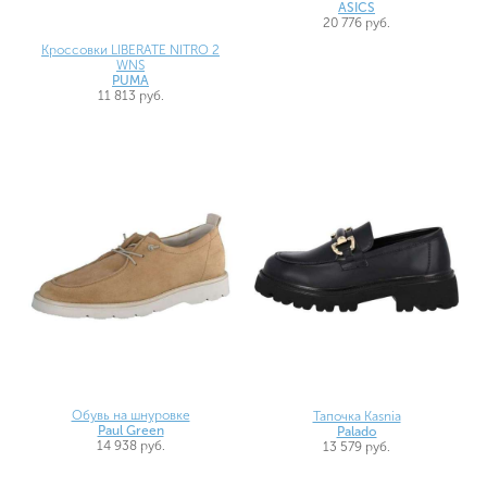
ASICS
20 776 руб.
Кроссовки LIBERATE NITRO 2
WNS
PUMA
11 813 руб.
Обувь на шнуровке
Тапочка Kasnia
Paul Green
Palado
14 938 руб.
13 579 руб.