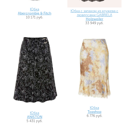
Юбка
Юбка с запахом из кружева с
Abercrombie & Fitch
люверсами GABRIELA
10 171 руб.
Holzweiler
33 949 руб.
Юбка
Topshop
Юбка
6 776 руб.
ANISTON
5 431 руб.