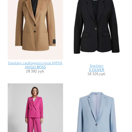
Блейзер свободного кроя AMYIA
Блейзер
HUGO BOSS
S.OLIVER
28 382 руб.
18 326 руб.