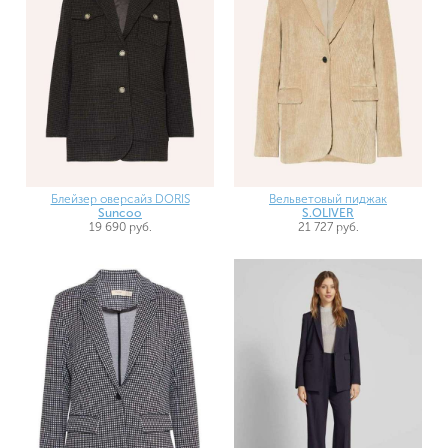
Блейзер оверсайз DORIS
Вельветовый пиджак
Suncoo
S.OLIVER
19 690 руб.
21 727 руб.