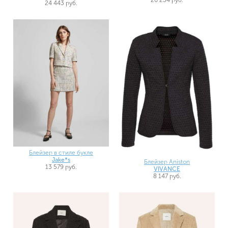
24 443 руб.
Блейзер в стиле букле
Jake*s
Блейзер Aniston
13 579 руб.
VIVANCE
8 147 руб.