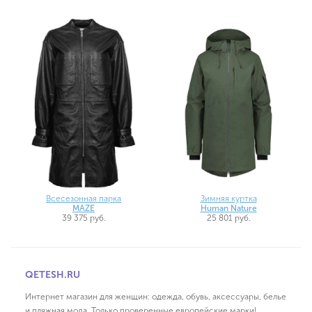
Всесезонная парка
Зимняя куртка
MAZE
Human Nature
39 375 руб.
25 801 руб.
QETESH.RU
Интернет магазин для женщин: одежда, обувь, аксессуары, белье
и пляжная мода. Только проверенные европейские марки!