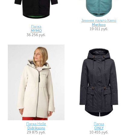
Зимнее пальто Kamii
Marikoo
Парка
19 011 руб.
MYMO
36 256 руб.
Парка Helle
Парка
Didriksons
ONLY
29 875 руб.
10 455 руб.