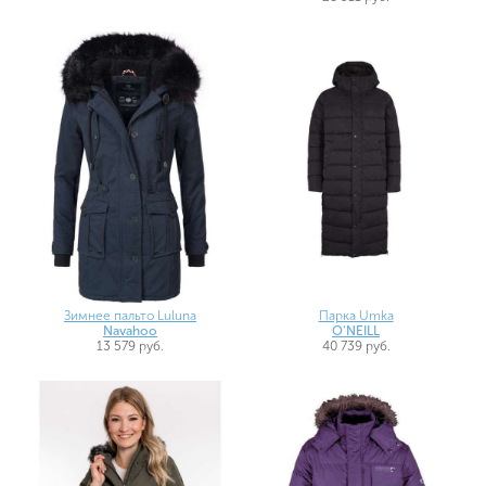
Зимнее пальто Luluna
Парка Umka
Navahoo
O'NEILL
13 579 руб.
40 739 руб.