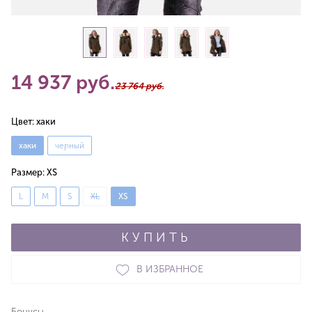
14 937 руб.
23 764 руб.
Цвет:
хаки
хаки
черный
Размер:
XS
L
M
S
XL
XS
КУПИТЬ
В ИЗБРАННОЕ
Бонусы