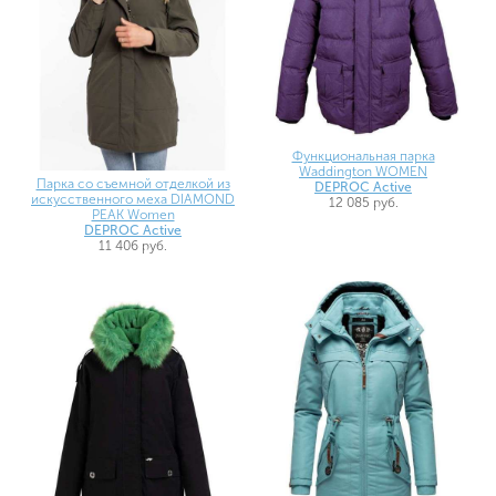
Функциональная парка
Waddington WOMEN
Парка со съемной отделкой из
DEPROC Active
искусственного меха DIAMOND
12 085 руб.
PEAK Women
DEPROC Active
11 406 руб.