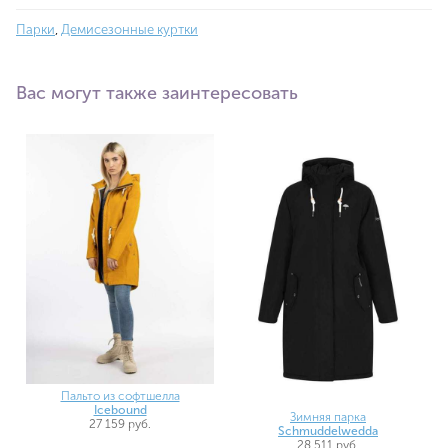
Парки
,
Демисезонные куртки
Вас могут также заинтересовать
Пальто из софтшелла
Icebound
Зимняя парка
27 159 руб.
Schmuddelwedda
28 511 руб.