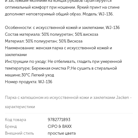
и застежкам-молниям на концах рукавов гарантируется
оптимальный комфорт при ношении. Яркий принт на спине
дополняет неповторимый общий образ. Модель: WJ-136.
Особенности: с искусственной кожей и заклепками, WJ-136
Состав материала: 50% полиуретан; 50% вискоза
Материал: 50% полиуретан; 50% Вискоза
Наименование: женская парка с искусственной кожей и
заклепками
Инструкции по уходу: Не отбеливать, гладить при умеренной
температуре; Бережная очистка P;Не сушить в стиральной
машине;30°C Легкий уход
Номер продукта: WJ-136
Парка с капюшоном из искусственной кожи и заклепками Jacken -
характеристики
Код товара
9782771893
Бренд
CIPO & BAXX
Внешний стиль
простые цвета